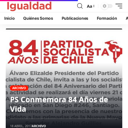
Aa
Inicio
Quiénes Somos
Publicaciones
Formación
A
ARCHIVO
PS Conmemora 84 Años de
Vida
18 ABRIL, 2017
ARCHIVO