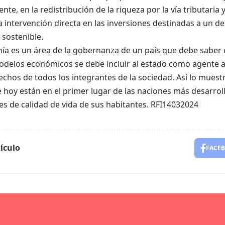
nte, en la redistribución de la riqueza por la vía tributaria 
 intervención directa en las inversiones destinadas a un des
y sostenible.
ía es un área de la gobernanza
de un país
que debe saber c
odelos
económicos se debe
incluir al estado como agente a
echos de todos los integrantes de la sociedad.
Así lo muestr
 hoy están en el primer lugar
de
l
a
s
naciones
más
desarrol
les de calidad de vida de
sus
habitantes.
RFI14032024
ículo
FACE