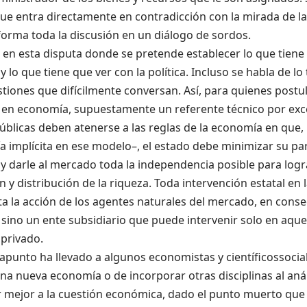
ue entra directamente en contradicción con
la mirada
de la
orma toda la discusión en un diálogo de sordos.
 en esta disputa donde se
pretende establecer
lo que tiene
 lo que tiene que ver con la política. Incluso se habla de lo 
tiones que difícilmente conversan. Así, para quienes postu
l en economía
,
supuestamente un referente técnico por exc
públicas deben atenerse a las reglas
de la economía
en
que,
ía implícita en ese modelo
–
, el estado debe minimizar su par
 darle al mercado toda la independencia posible para lograr
 y distribución de la riqueza.
Toda intervención estatal en
ta la acción de los agentes naturales del mercado, en conse
sino un ente subsidiario que puede intervenir
solo
en aque
 privado.
rapunto ha llevado a algunos economistas y
científicos
socia
na nueva economía o de incorporar otras disciplinas
al aná
 mejor a la cuestión económica, dado
el punto muerto que 