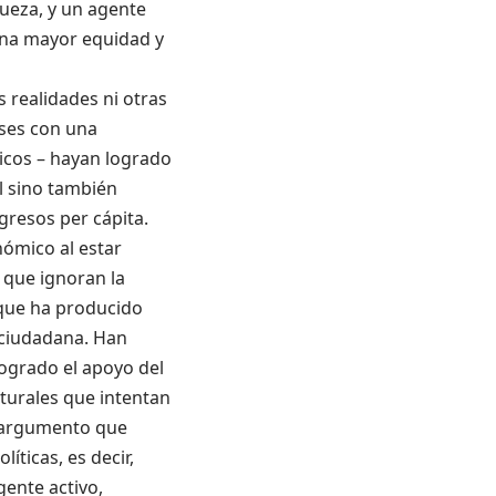
queza
,
y un agente
 una mayor equidad y
s realidades ni otras
ses con una
icos –
haya
n
logrado
l sino también
ngresos per cápita.
nómico al estar
que ignoran la
 que ha producido
ciudadana.
Han
ogrado el apoyo del
turales que intenta
n
 argumento que
íticas, es decir,
gente activo,