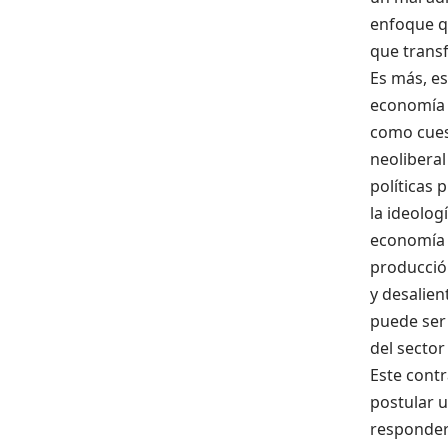
enfoque q
que transf
Es más, es
economía y
como cues
neolibera
políticas 
la ideolog
economía y
producción
y desalien
puede ser 
del sector
Este cont
postular
u
responder