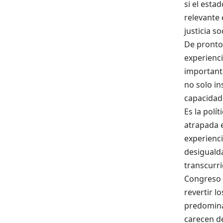
si e
l
estado
relevante 
justicia soc
De pronto 
experienc
important
no solo in
capacidad
Es la políti
atrapada 
experienci
desigualda
transcurr
Congreso 
revertir
lo
predomina 
carecen de