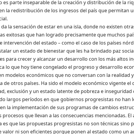
 es parte inseparable de la creación y distribución de la ri
en la redistribución de los ingresos del país que permitan
ial.
da la sensación de estar en una isla, donde no existen otra
ias exitosas que han logrado precisamente que muchos paí
e intervención del estado
– como el caso de los países nórd
stalar un estado de bienestar que les ha brindado paz socia
es para crecer y
alcanzar un desarrollo
con
los más
altos i
ca l
o que
hoy tiene congelado el progreso y desarrollo eco
en modelos económicos que no conversan con la realidad
y
a de otros países. Ha sido el modelo
económico
vigente el
d, exclusión y un estado latente de pobreza
e inseguridad 
ido
largos períodos
en que gobiernos progresistas
no ha
n
l
en la implementación de su
s
programa
s
de cambios estruc
s procesos que llevan a las consecuencias mencionadas.
El
es que las propuestas progresistas no son técnicas sino pol
 valor ni son eficientes porque ponen al estado como un a