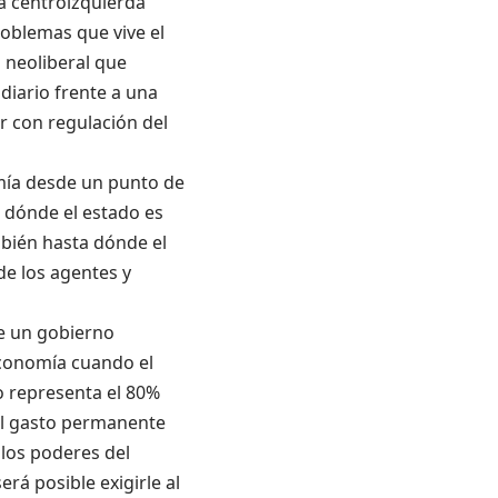
a centroizquierda
oblemas que vive el
a neoliberal que
diario frente a
una
 con regulación del
nomía desde un punto de
ta dónde el estado es
bién hasta dónde el
de los agentes
y
 un gobierno
economía cuando el
o representa el 80%
el gasto
permanente
 los poderes del
será posible exigirle al