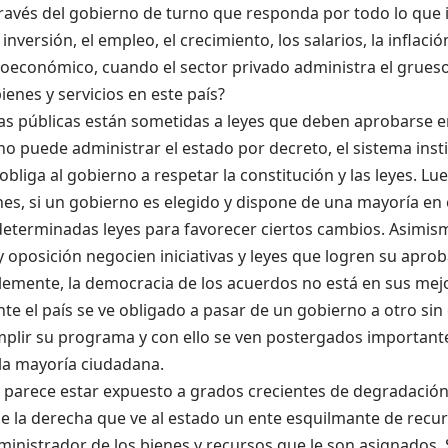
ravés del gobierno de turno que responda por todo lo que 
a inversión, el empleo, el crecimiento, los salarios, la inflació
roeconómico
,
cuando el sector privado administra el grueso
ienes y servicios en este país
?
cas públicas están sometidas a leyes que deben aprobarse e
o puede administrar el estado por decreto, el sistema inst
 obliga al gobierno a respetar la constitución y las leyes. 
nes
,
si un gobierno es elegido
y dispone de
una mayoría en 
determinadas leyes para favorecer
ciertos
cambios.
Asimism
 oposición negocien iniciativas y leyes que logren su apro
emente, la democracia de los acuerdos no está en sus me
e el país se ve obligado a pasar de un gobierno a otro sin 
plir su programa y con ello se ven postergados importan
a mayoría ciudadana.
 parece estar expuesto a grados crecientes de degradación
e la derecha que ve al estado un
ente
esquilma
nte de recur
inistrador de los bienes y recursos que le son asignados. 