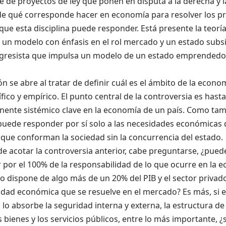
te
de
proyectos de ley
que ponen en disputa a la derecha y l
de qué corresponde hacer en economía para resolver los pr
 que esta disciplina puede responder
. E
stá presente la teorí
un modelo con énfasis
en el rol
mercado
y un estado subsi
ogresista que impulsa un modelo de
un
estado emprendedor
ón se abre al tratar de definir cuál es el ámbito de la eco
tífico y empírico. El punto central de la controversia es has
ente sistémico clave en la economía de un país. Como tam
puede responder por
sí
solo a las necesidades económicas 
s
que conforman la sociedad sin la concurrencia del estado.
e acotar la controversia anterior, cabe preguntarse,
¿
puede
 por el 100% de la responsabilidad de lo que ocurre en la 
lo dispone de algo más de un 20% del PIB y el sector privad
vidad económica que se resuelve en el mercado
?
Es más, si 
 lo absorbe la seguridad interna y externa, la estructura de
s bienes y los servicios públicos, entre lo más importante,
¿