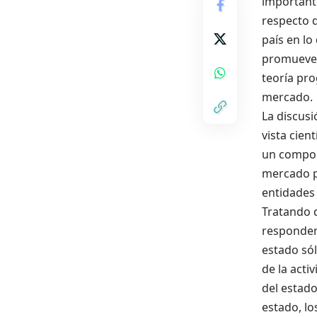
importan
respecto 
país en lo
promueve 
teoría pr
mercado.
La discusi
vista cien
un compon
mercado 
entidade
Tratando d
responder
estado s
ó
de la acti
del estado
estado, lo