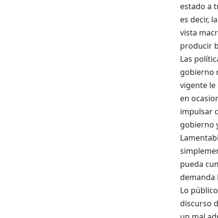
estado a t
es decir, l
vista mac
producir b
Las políti
gobierno n
vigente le
en ocasio
impulsar 
gobierno y
Lamentabl
simplement
pueda cum
demanda l
Lo público
discurso d
un mal adm