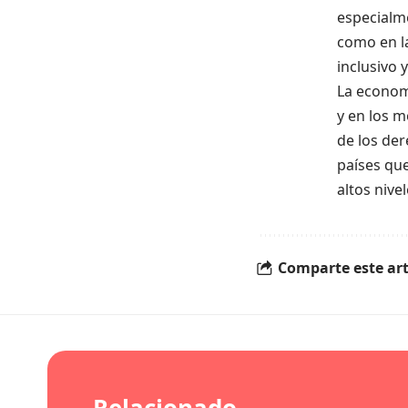
especialme
como en la
inclusivo 
La econom
y en
los
m
de los der
países que
altos nive
Comparte este art
Relacionado