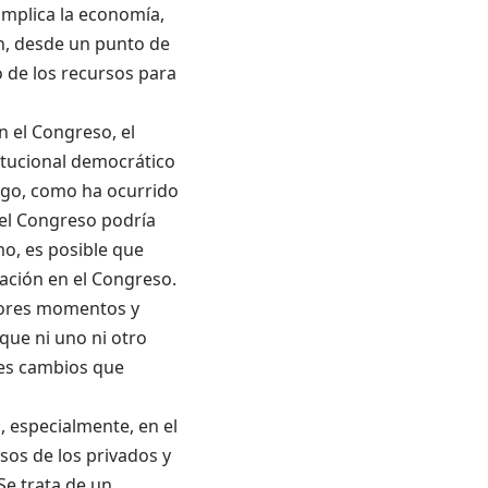
implica la economía,
n
, desde un punto de
 de los recursos para
n el Congreso, el
itucional democrático
Luego, como ha ocurrido
el Congreso podría
o, es posible que
bación en el Congreso.
jores momentos y
que ni uno ni otro
tes cambios que
, especialmente, en el
sos de los privados y
Se trata de un