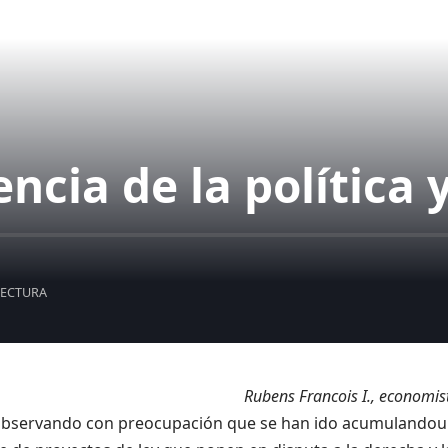
vencia de la política
LECTURA
Rubens Francois I., economist
observando
con preocupación
que se ha
n
ido
acumulando
u