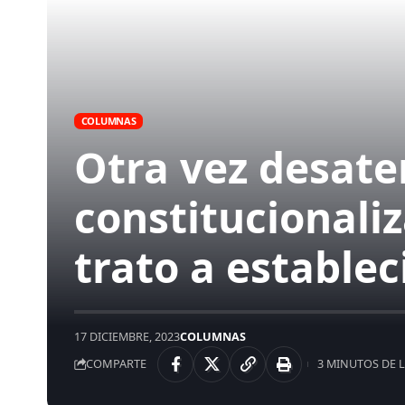
COLUMNAS
Otra vez desate
constitucionali
trato a estable
17 DICIEMBRE, 2023
COLUMNAS
COMPARTE
3 MINUTOS DE 