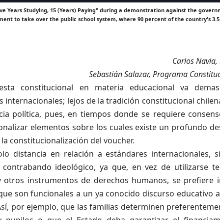
Five Years Studying, 15 (Years) Paying" during a demonstration against the govern
ment to take over the public school system, where 90 percent of the country's 3.5
Carlos Navia
Sebastián Salazar, Programa Constituc
esta constitucional en materia educacional va demasi
 internacionales; lejos de la tradición constitucional chilen
cia política, pues, en tiempos donde se requiere consens
ionalizar elementos sobre los cuales existe un profundo d
 la constitucionalización del voucher.
lo distancia en relación a estándares internacionales,
 contrabando ideológico, ya que, en vez de utilizarse t
y otros instrumentos de derechos humanos, se prefiere
i
que son funcionales a un ya conocido discurso educativo a
sí, por ejemplo, que las
familias determinen preferentemen
y pupilos o que el
Estado deba garantizar el financiam