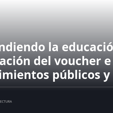
ndiendo la educació
zación del voucher e
cimientos públicos y
LECTURA