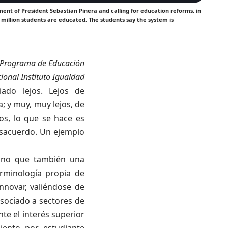
ment of President Sebastian Pinera and calling for education reforms, in
 million students are educated. The students say the system is
, Programa de Educación
ional Instituto Igualdad
ado lejos. Lejos de
a; y muy, muy lejos, de
os, lo que se hace es
esacuerdo. Un ejemplo
 sino que también una
erminología propia de
nnovar
, valiéndose de
sociado a sectores de
te el interés superior
iento por estudiante