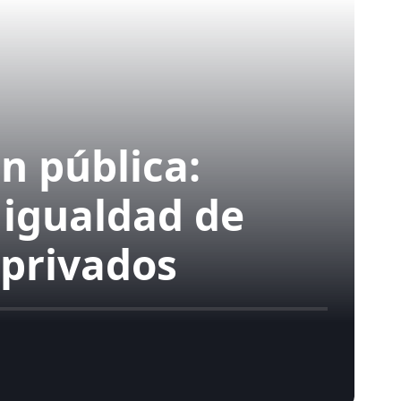
n pública:
 igualdad de
 privados