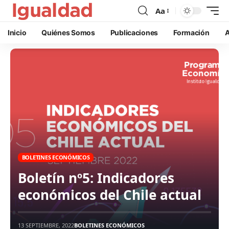
Aa
Inicio
Quiénes Somos
Publicaciones
Formación
A
BOLETINES ECONÓMICOS
Boletín nº5: Indicadores
económicos del Chile actual
13 SEPTIEMBRE, 2022
BOLETINES ECONÓMICOS