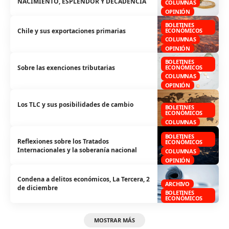
NACIMIENTO, ESPLENDOR Y DECADENCIA
COLUMNAS
OPINIÓN
BOLETINES
Chile y sus exportaciones primarias
ECONÓMICOS
COLUMNAS
OPINIÓN
BOLETINES
Sobre las exenciones tributarias
ECONÓMICOS
COLUMNAS
OPINIÓN
Los TLC y sus posibilidades de cambio
BOLETINES
ECONÓMICOS
COLUMNAS
BOLETINES
Reflexiones sobre los Tratados
ECONÓMICOS
Internacionales y la soberanía nacional
COLUMNAS
OPINIÓN
Condena a delitos económicos, La Tercera, 2
ARCHIVO
de diciembre
BOLETINES
ECONÓMICOS
MOSTRAR MÁS