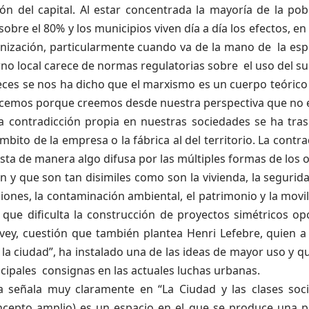
ón del capital. Al estar concentrada la mayoría de la pob
sobre el 80% y los municipios viven día a día los efectos, e
anización, particularmente cuando va de la mano de la esp
rno local carece de normas regulatorias sobre el uso del su
ces se nos ha dicho que el marxismo es un cuerpo teórico 
icemos porque creemos desde nuestra perspectiva que no e
a contradicción propia en nuestras sociedades se ha tra
mbito de la empresa o la fábrica al del territorio. La contra
sta de manera algo difusa por las múltiples formas de los 
n y que son tan disimiles como son la vivienda, la segurida
iones, la contaminación ambiental, el patrimonio y la movi
 que dificulta la construcción de proyectos simétricos op
vey, cuestión que también plantea Henri Lefebre, quien a 
la ciudad”, ha instalado una de las ideas de mayor uso y 
ncipales consignas en las actuales luchas urbanas.
ja señala muy claramente en “La Ciudad y las clases soci
cepto amplio) es un espacio en el que se produce una p