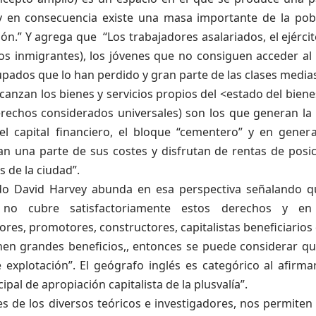
 y en consecuencia existe una masa importante de la pob
ón.” Y agrega que “Los trabajadores asalariados, el ejérc
los inmigrantes), los jóvenes que no consiguen acceder al
upados que lo han perdido y gran parte de las clases medi
lcanzan los bienes y servicios propios del <estado del biene
rechos considerados universales) son los que generan la p
el capital financiero, el bloque “cementero” y en general
zan una parte de sus costes y disfrutan de rentas de posi
s de la ciudad”.
ado David Harvey abunda en esa perspectiva señalando q
o no cubre satisfactoriamente estos derechos y en 
res, promotores, constructores, capitalistas beneficiarios 
enen grandes beneficios,, entonces se puede considerar qu
 explotación”. El geógrafo inglés es categórico al afirma
cipal de apropiación capitalista de la plusvalía”.
s de los diversos teóricos e investigadores, nos permiten