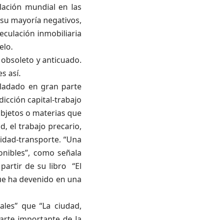
lación mundial en las
n su mayoría negativos,
eculación inmobiliaria
elo.
obsoleto y anticuado.
s así.
sladado en gran parte
dicción capital-trabajo
objetos o materias que
d, el trabajo precario,
lidad-transporte. “Una
onibles”, como señala
partir de su libro “El
que ha devenido en una
ales” que “La ciudad,
arte importante de la