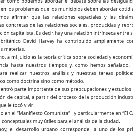
r como podemos abordar el debate sobre las desigualdad
 en los problemas que los municipios deben abordar cotid
mos afirmar que las relaciones espaciales y las dinámi
es concretas de las relaciones sociales, producidas y rep
ión capitalista. Es decir, hay una relación intrínseca entre s
británico David Harvey ha contribuido ampliamente con
s materias.
o, a mí juicio es la teoría crítica sobre sociedad y econom
ncia hasta nuestros tiempos y, como hemos señalado, 
ara realizar nuestros análisis y nuestras tareas política
s como doctrina sino como método.
entró parte importante de sus preocupaciones y estudios 
n de capital, a partir del proceso de la producción industr
e le tocó vivir.
o en el “Manifiesto Comunista” y particularmente en “El C
conceptuales muy útiles para el análisis de la ciudad.
oy, el desarrollo urbano corresponde a uno de los pri