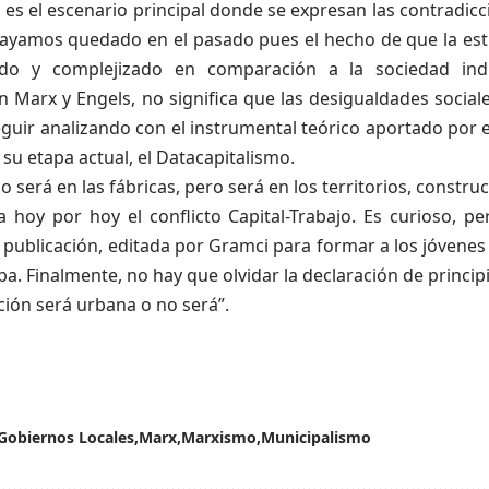
 es el escenario principal donde se expresan las contradicc
ayamos quedado en el pasado pues el hecho de que la estr
ado y complejizado en comparación a la sociedad ind
n Marx y Engels, no significa que las desigualdades sociale
uir analizando con el instrumental teórico aportado por el 
 su etapa actual, el Datacapitalismo.
o será en las fábricas, pero será en los territorios, constr
a hoy por hoy el conflicto Capital-Trabajo. Es curioso, p
 publicación, editada por Gramci para formar a los jóvenes 
a. Finalmente, no hay que olvidar la declaración de princip
ción será urbana o no será”.
Gobiernos Locales
Marx
Marxismo
Municipalismo