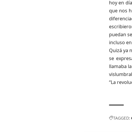
hoy en día
que nos h
diferenci
escribiero
puedan seg
incluso en
Quizá ya n
se expres
llamaba la
vislumbrab
“La revolu
TAGGED: