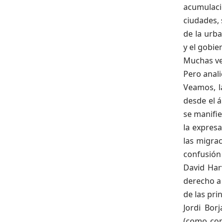
acumulaci
ciudades, 
de la urb
y el gobie
Muchas ve
Pero anal
Veamos, l
desde el á
se manifie
la expresa
las migrac
confusión
David Har
derecho a 
de las pri
Jordi Bor
(como con