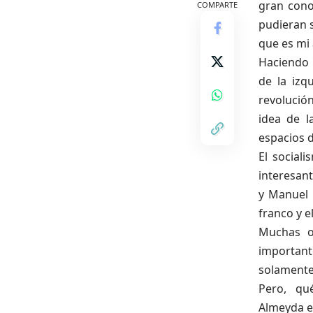
gran cono
COMPARTE
pudieran s
que es mi 
Haciendo 
de la izq
revolución
idea de l
espacios 
El social
interesant
y Manuel 
franco y e
Muchas o
important
solamente
Pero, qué
Almeyda en