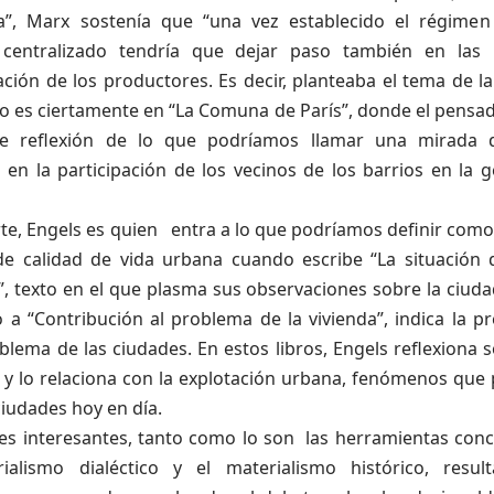
a”, Marx sostenía que “una vez establecido el régimen
centralizado tendría que dejar paso también en las 
ción de los productores. Es decir, planteaba el tema de la
ro es ciertamente en “La Comuna de París”, donde el pensa
e reflexión de lo que podríamos llamar una mirada d
 en la participación de los vecinos de los barrios en la 
rte, Engels es quien entra a lo que podríamos definir com
de calidad de vida urbana cuando escribe “La situación 
”, texto en el que plasma sus observaciones sobre la ciud
o a “Contribución al problema de la vivienda”, indica la p
blema de las ciudades. En estos libros, Engels reflexiona
n y lo relaciona con la explotación urbana, fenómenos qu
iudades hoy en día.
es interesantes, tanto como lo son las herramientas conce
ialismo dialéctico y el materialismo histórico, resu