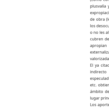
plusvalía
expropiaci
de obra (
los desoc
o no les a
cubren de
apropian 
externali
valorizada
El ya cit
indirect
especulado
etc. obti
ámbito de
lugar prin
Los aporte