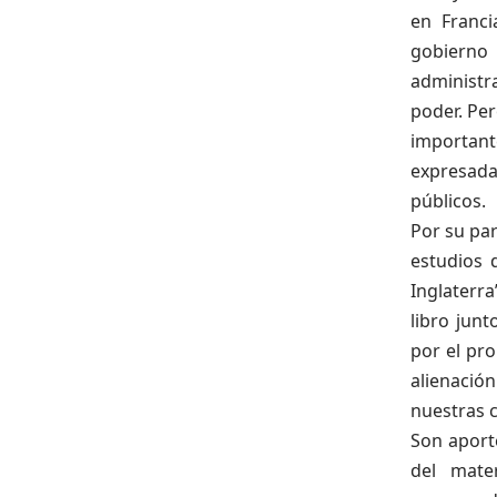
en Franci
gobierno 
administra
poder. Pe
important
expresada
públicos.
Por su pa
estudios 
Inglaterra
libro junt
por el pro
alienació
nuestras c
Son aport
del mater