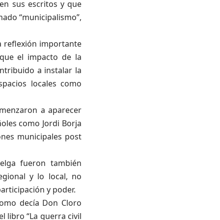
n sus escritos y que
amado “municipalismo”,
 reflexión importante
 que el impacto de la
tribuido a instalar la
espacios locales como
comenzaron a aparecer
ñoles como Jordi Borja
iones municipales post
elga fueron también
ional y lo local, no
rticipación y poder.
como decía Don Cloro
 libro “La guerra civil