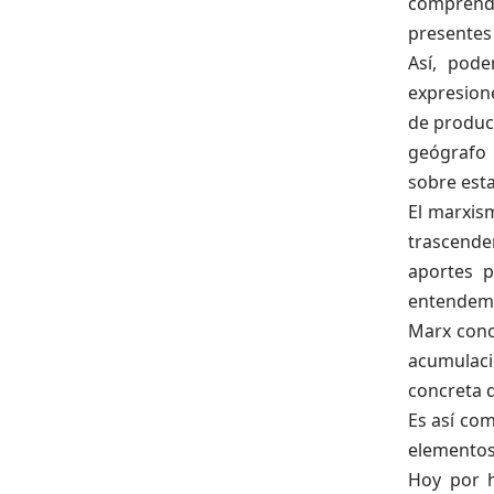
comprende
presentes
Así, pode
expresion
de producc
geógrafo 
sobre esta
El marxism
trascende
aportes p
entendemo
Marx conc
acumulació
concreta qu
Es así com
elementos 
Hoy por h