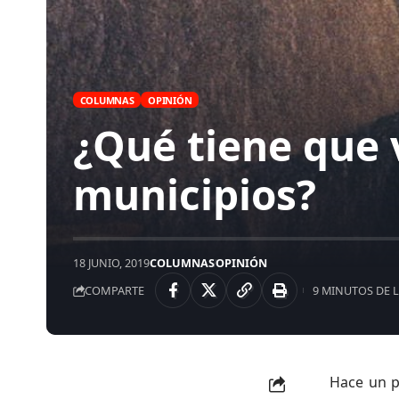
COLUMNAS
OPINIÓN
¿Qué tiene que v
municipios?
18 JUNIO, 2019
COLUMNAS
OPINIÓN
COMPARTE
9 MINUTOS DE 
Hace un p