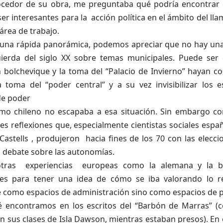
cedor de su obra, me preguntaba qué podría encontrar e
er interesantes para la acción política en el ámbito del ll
área de trabajo.
una rápida panorámica, podemos apreciar que no hay una
uierda del siglo XX sobre temas municipales. Puede ser
 bolchevique y la toma del “Palacio de Invierno” hayan con
a toma del “poder central” y a su vez invisibilizar los 
de poder
ismo chileno no escapaba a esa situación. Sin embargo 
es reflexiones que, especialmente cientistas sociales espa
Castells , produjeron hacia fines de los 70 con las elecc
l debate sobre las autonomías.
tras experiencias europeas como la alemana y la b
es para tener una idea de cómo se iba valorando lo reg
 como espacios de administración sino como espacios de pa
 encontramos en los escritos del “Barbón de Marras” (
 sus clases de Isla Dawson, mientras estaban presos). En el