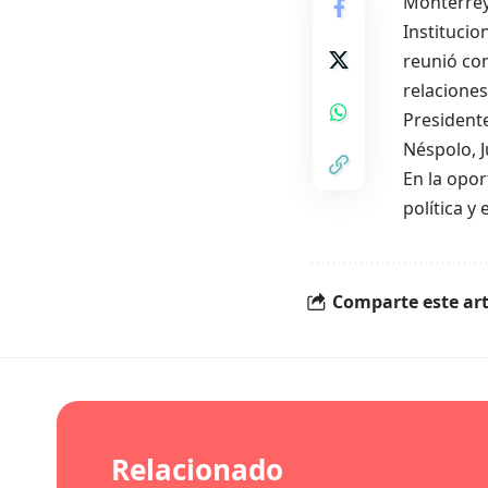
Monterrey 
Institucio
reunió con
relaciones
Presidente
Néspolo, J
En la opo
política y
Comparte este art
Relacionado