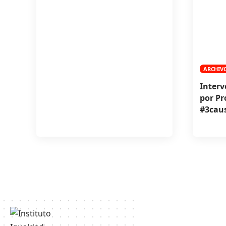
ARCHIV
Interv
por Pr
#3cau