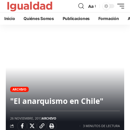
Aa
Inicio
Quiénes Somos
Publicaciones
Formación
A
ARCHIVO
"El anarquismo en Chile"
26 NOVIEMBRE, 2013
ARCHIVO
3 MINUTOS DE LECTURA