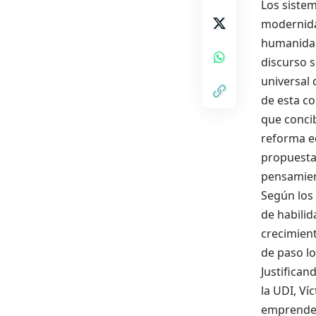
Los sistem
modernida
humanidad
discurso s
universal 
de esta co
que conci
reforma ed
propuesta
pensamien
Según los 
de habilid
crecimien
de paso lo
Justifican
la UDI, Ví
emprended