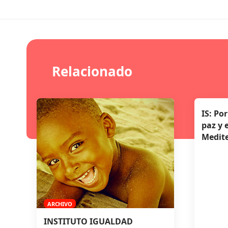
Relacionado
IS: Po
paz y 
Medit
ARCHIVO
INSTITUTO IGUALDAD