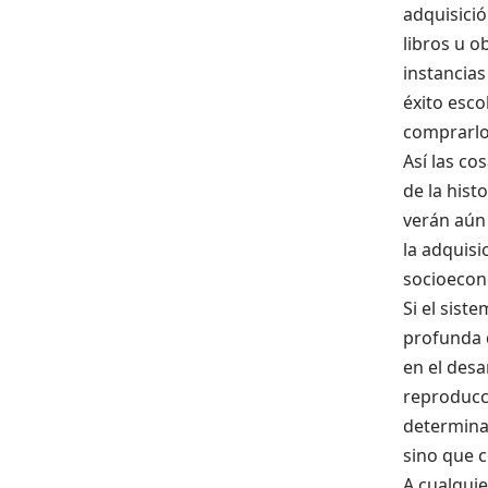
adquisició
libros u 
instancias
éxito esco
comprarlo-
Así las co
de la hist
verán aún 
la adquisi
socioecon
Si el sist
profunda 
en el desa
reproducci
determinan
sino que c
A cualquie