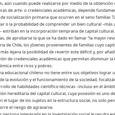
n, aún cuando puede realizarse por medio de la obtención 
obras de arte- o credenciales académicas, depende fundame
 de socialización primaria que ocurren en el seno familiar. T
lar o la probabilidad de comprender un bien cultural –más a
 estriban en la incorporación temprana de capital cultural.
sas, de aprobarse la que se ha dado en llamar “la mayor rev
oria de Chile, los jóvenes provenientes de familias cuyo capit
más lejana la posibilidad de revertir este déficit y, por añad
ción de credenciales académicas que permitan disminuir la
ómica entre ricos y pobres.
ema educacional chileno no tiene entre sus objetivos logra
de la evolución y el funcionamiento de la sociedad, focal
rrollo de habilidades científico-técnicas –incluso en el ámbito
ón hereditaria del capital cultural, cuya posesión es uno d
 el lugar de los sujetos en la estructura social, no solo p
orre el riesgo de agravarse.
r persona interesada en la investigación social le resulta e