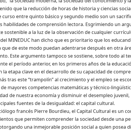
o, “la sociedad moderna, la sociedad del conocimiento y la
enido que la reducción de horas de historia y ciencias socia
 curso entre quinto básico y segundo medio son un sacrifi
as habilidades de comprensión lectora. Esgrimiendo un arg
te sostenible a la luz de la observación de cualquier currícul
” del MINEDUC han dicho que es prioritario que los educand
ra que de este modo puedan adentrarse después en otra ár
nto. Este argumento tampoco se sostiene, sobre todo al te
te el período anterior, en los primeros años de la educaci
n la etapa clave en el desarrollo de su capacidad de compre
ás tras este “trampolín” al crecimiento y el empleo se esc
 de mayores competencias matemáticas y técnico-lingüísti
dad de nuestra economía y disminuir el desempleo juvenil, 
ncipales fuentes de la desigualdad: el capital cultural.
ciólogo francés Pierre Bourdieu, el Capital Cultural es un c
ientos que permiten comprender la sociedad desde una per
 otorgando una inmejorable posición social a quien posea di