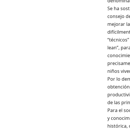
denominad
Se ha sost
consejo de
mejorar l
difícilmen
“técnicos
lean”, pa
conocimie
precisamen
niños vive
Por lo dem
obtención
productivi
de las pri
Para el so
y conocim
histórica,