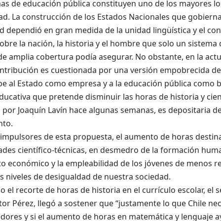
as de educación pública constituyen uno de los mayores lo
d. La construcción de los Estados Nacionales que gobiernan
 dependió en gran medida de la unidad lingüística y el co
obre la nación, la historia y el hombre que solo un sistem
de amplia cobertura podía asegurar. No obstante, en la actu
ntribución es cuestionada por una versión empobrecida del 
be al Estado como empresa y a la educación pública como 
ucativa que pretende disminuir las horas de historia y cien
 por Joaquín Lavín hace algunas semanas, es depositaria d
to.
impulsores de esta propuesta, el aumento de horas destina
ades científico-técnicas, en desmedro de la formación huma
to económico y la empleabilidad de los jóvenes de menos r
s niveles de desigualdad de nuestra sociedad.
do el recorte de horas de historia en el currículo escolar, el 
ctor Pérez, llegó a sostener que “justamente lo que Chile ne
ores y si el aumento de horas en matemática y lenguaje 