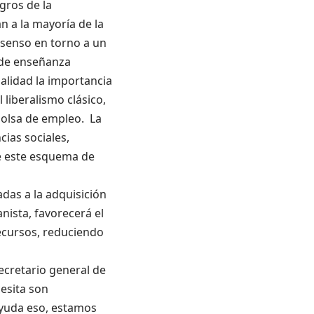
gros de la
 a la mayoría de la
nsenso en torno a un
a de enseñanza
alidad la importancia
liberalismo clásico,
bolsa de empleo. La
cias sociales,
e este esquema de
das a la adquisición
nista, favorecerá el
ecursos, reduciendo
secretario general de
cesita son
ayuda eso, estamos