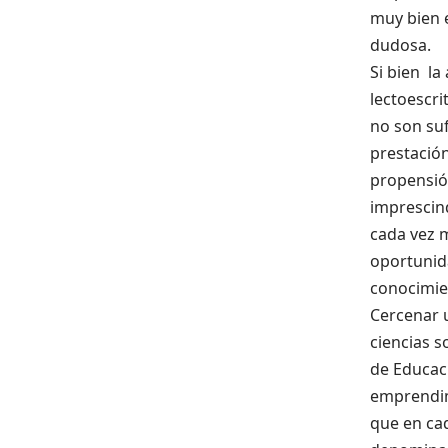
muy bien 
dudosa.
Si bien la
lectoescri
no son suf
prestación
propensió
imprescin
cada vez 
oportunid
conocimien
Cercenar u
ciencias s
de Educaci
emprendim
que en cad