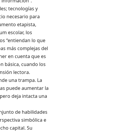
 información”.
les; tecnologías y
cio necesario para
umento etapista,
um escolar, los
os “entiendan lo que
eas más complejas del
ner en cuenta que es
ón básica, cuando los
nsión lectora.
onde una trampa. La
cas puede aumentar la
pero deja intacta una
onjunto de habilidades
spectiva simbólica e
cho capital. Su