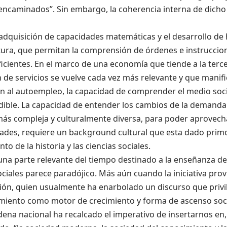
encaminados”. Sin embargo, la coherencia interna de dich
 adquisición de capacidades matemáticas y el desarrollo de
tura, que permitan la comprensión de órdenes e instruccion
icientes. En el marco de una economía que tiende a la tercer
 de servicios se vuelve cada vez más relevante y que manifi
n al autoempleo, la capacidad de comprender el medio soci
dible. La capacidad de entender los cambios de la demanda
más compleja y culturalmente diversa, para poder aprovech
ades, requiere un background cultural que esta dado prim
to de la historia y las ciencias sociales.
na parte relevante del tiempo destinado a la enseñanza de l
ociales parece paradójico. Más aún cuando la iniciativa pro
ón, quien usualmente ha enarbolado un discurso que privil
iento como motor de crecimiento y forma de ascenso socia
ena nacional ha recalcado el imperativo de insertarnos en,