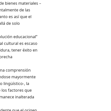
de bienes materiales –
ntalmente de las
anto es así que el
llá de solo
olución educacional”
al cultural es escaso
idura, tener éxito en
 brecha
r una comprensión
izándose mayormente
 lingüístico-, la
e los factores que
ermanece inalterada
vidente que el origen