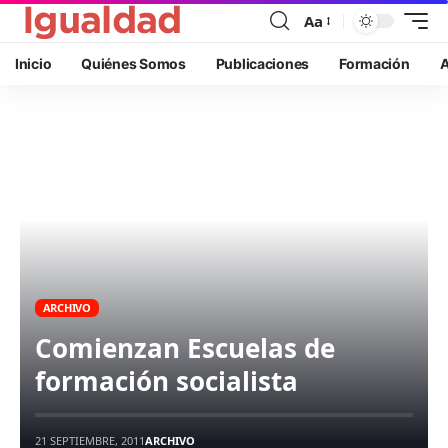
Aa
Inicio
Quiénes Somos
Publicaciones
Formación
A
ARCHIVO
Comienzan Escuelas de
formación socialista
21 SEPTIEMBRE, 2011
ARCHIVO