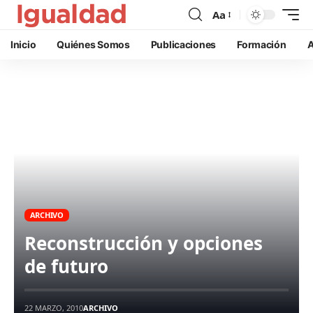
Aa
Inicio
Quiénes Somos
Publicaciones
Formación
A
ARCHIVO
Reconstrucción y opciones
de futuro
22 MARZO, 2010
ARCHIVO