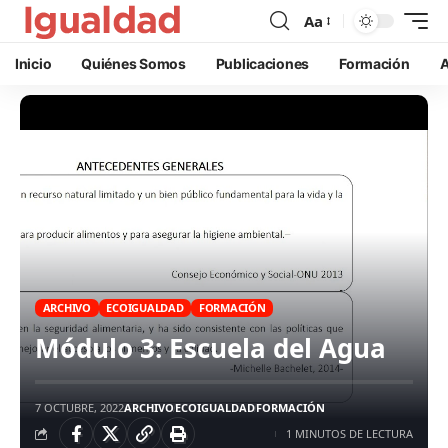
Aa
Inicio
Quiénes Somos
Publicaciones
Formación
A
ARCHIVO
ECOIGUALDAD
FORMACIÓN
Módulo 3: Escuela del Agua
7 OCTUBRE, 2022
ARCHIVO
ECOIGUALDAD
FORMACIÓN
1 MINUTOS DE LECTURA