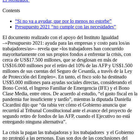
Contents
“Si no va a ayudar, que por lo menos no estorbe”
Presupuesto 2021 “no cumple con las necesidades”
El documento realizado con el apoyo del Instituto Igualdad
–»Presupuesto 2021: ayuda para las empresas y costo para los/as
trabajadores/as»– revela que «los trabajadores han concurrido
mayoritariamente con sus propios fondos a enfrentar la crisis, con
cerca de US$17.500 millones, que se desglosan en más de
US$16.000 millones por el retiro del 10% de las AFP y US$1.500
millones de sus cuentas del Seguro de Cesantía, a través de la Ley
de Protección del Empleo». En tanto, el fisco solo ha destinado
US$5.000 millones para ayudas sociales directas, considerando el
Bono Covid, el Ingreso Familiar de Emergencia (IFE) y el Bono
Clase Media, entre otros. De acuerdo al estudio, “el gasto fiscal en la
pandemia fue insuficiente y tardío”, mientras la diputada Daniella
Cicardini dijo que “da rabia ver cómo el Gobierno anuncia que
recurrirá al Tribunal Constitucional ante el avance del proyecto de
segundo retiro de fondos de las AFP, cuando el Ejecutivo no está
entregando ninguna alternativa”.
La crisis la pagan las trabajadoras y los trabajadores y el Gobierno
no protegió a las personas. Esas son dos de las conclusiones del