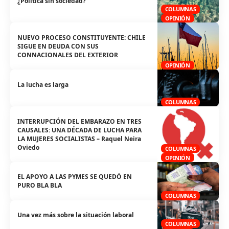
¿Política sin sociedad?
COLUMNAS
OPINIÓN
NUEVO PROCESO CONSTITUYENTE: CHILE
SIGUE EN DEUDA CON SUS
CONNACIONALES DEL EXTERIOR
OPINIÓN
La lucha es larga
COLUMNAS
INTERRUPCIÓN DEL EMBARAZO EN TRES
CAUSALES: UNA DÉCADA DE LUCHA PARA
LA MUJERES SOCIALISTAS – Raquel Neira
Oviedo
COLUMNAS
OPINIÓN
EL APOYO A LAS PYMES SE QUEDÓ EN
PURO BLA BLA
COLUMNAS
Una vez más sobre la situación laboral
COLUMNAS