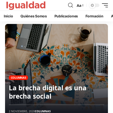
Aa
Inicio
Quiénes Somos
Publicaciones
Formación
A
COLUMNAS
La brecha digital es una
brecha social
2 NOVIEMBRE, 2020
COLUMNAS