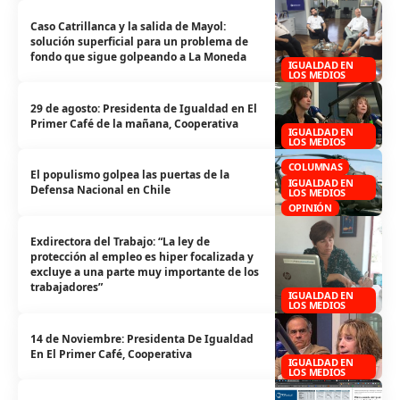
Caso Catrillanca y la salida de Mayol:
solución superficial para un problema de
fondo que sigue golpeando a La Moneda
IGUALDAD EN
LOS MEDIOS
29 de agosto: Presidenta de Igualdad en El
Primer Café de la mañana, Cooperativa
IGUALDAD EN
LOS MEDIOS
COLUMNAS
El populismo golpea las puertas de la
IGUALDAD EN
Defensa Nacional en Chile
LOS MEDIOS
OPINIÓN
Exdirectora del Trabajo: “La ley de
protección al empleo es hiper focalizada y
excluye a una parte muy importante de los
trabajadores”
IGUALDAD EN
LOS MEDIOS
14 de Noviembre: Presidenta De Igualdad
En El Primer Café, Cooperativa
IGUALDAD EN
LOS MEDIOS