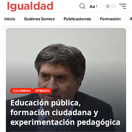
Aa
Inicio
Quiénes Somos
Publicaciones
Formación
A
COLUMNAS
OPINIÓN
Educación pública,
formación ciudadana y
experimentación pedagógica