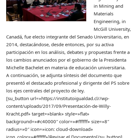
in Mining and
Materials
Engineering, in
McGill University,
Canadá, fue electo integrante del Senado Universitario, en
2014, destacándose, desde entonces, por su activa
participación en los análisis, debates y propuestas frente a
los cambios anunciados por el gobierno de la Presidenta
Michelle Bachelet en materia de educación universitaria.
A continuación, se adjunta síntesis del documento que
presentó el destacado profesional y dirigente del PS sobre
los ejes centrales del proyecto de ley.
[su_button url=»https://institutoigualdad.cl//wp-
content/uploads/2017/09/Presentación-de-Willy-
Kracht.pdf» target=»blank» style=»flat»
background=»#c40000″ color=»#ffffff» size=»8″
radius=»0″ icon=»icon: cloud-download»
icon_color=»#ffffff»]Revisar el Documento[/su_button]