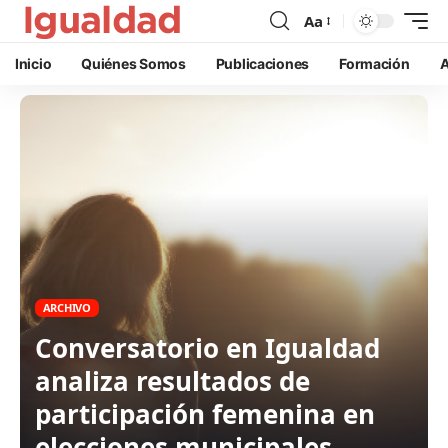
Aa
Inicio
Quiénes Somos
Publicaciones
Formación
A
ARCHIVO
Conversatorio en Igualdad
analiza resultados de
participación femenina en
elecciones municipales