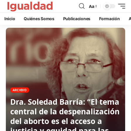
Aa
Inicio
Quiénes Somos
Publicaciones
Formación
A
ARCHIVO
Dra. Soledad Barría: “El tema
central de la despenalización
del aborto es el acceso a
justicia y equidad para las