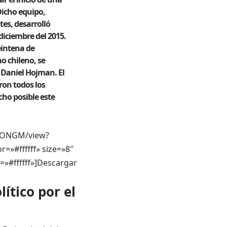
Dicho equipo,
tes, desarrolló
diciembre del 2015.
eintena de
mo chileno, se
 Daniel Hojman. El
ron todos los
cho posible este
WlONGM/view?
=»#ffffff» size=»8″
=»#ffffff»]Descargar
ico por el