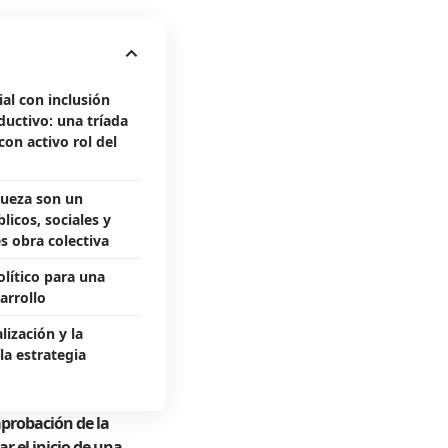
l con inclusión
ductivo: una tríada
con activo rol del
queza son un
licos, sociales y
es obra colectiva
lítico para una
arrollo
lización y la
la estrategia
 aprobación de la
r el inicio de una