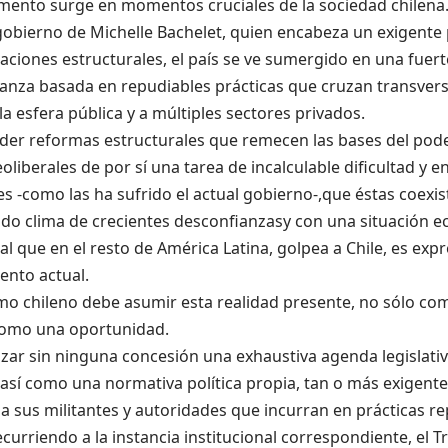
mento surge en momentos cruciales de la sociedad chilena. 
obierno de Michelle Bachelet, quien encabeza un exigent
ciones estructurales, el país se ve sumergido en una fuerte
ianza basada en repudiables prácticas que cruzan transver
a la esfera pública y a múltiples sectores privados.
der reformas estructurales que remecen las bases del pode
liberales de por sí una tarea de incalculable dificultad y
s -como las ha sufrido el actual gobierno-,que éstas coexi
ado clima de crecientes desconfianzasy con una situación 
ual que en el resto de América Latina, golpea a Chile, es exp
ento actual.
smo chileno debe asumir esta realidad presente, no sólo com
omo una oportunidad.
zar sin ninguna concesión una exhaustiva agenda legislativ
así como una normativa política propia, tan o más exigente 
a sus militantes y autoridades que incurran en prácticas r
recurriendo a la instancia institucional correspondiente, el 