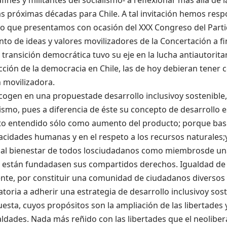
afines y militantes del socialismo- a reflexionar más allá de 
as próximas décadas para Chile. A tal invitación hemos res
 que presentamos con ocasión del XXX Congreso del Partid
unto de ideas y valores movilizadores de la Concertación a f
 transición democrática tuvo su eje en la lucha antiautoritar
ción de la democracia en Chile, las de hoy debieran tener
 movilizadora.
ecogen en una propuestade desarrollo inclusivoy sostenible, 
ismo, pues a diferencia de éste su concepto de desarrollo es
to entendido sólo como aumento del producto; porque basa
acidades humanas y en el respeto a los recursos naturales;
 al bienestar de todos losciudadanos como miembrosde u
s están fundadasen sus compartidos derechos. Igualdad de
te, por constituir una comunidad de ciudadanos diversos y
toria a adherir una estrategia de desarrollo inclusivoy sos
esta, cuyos propósitos son la ampliación de las libertades 
ldades. Nada más reñido con las libertades que el neoliber