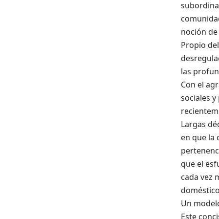
subordina 
comunidad
noción de
Propio del
desregulac
las profun
Con el agr
sociales y
recientem
Largas dé
en que la 
pertenenci
que el esf
cada vez 
doméstico 
Un modelo 
Este conci