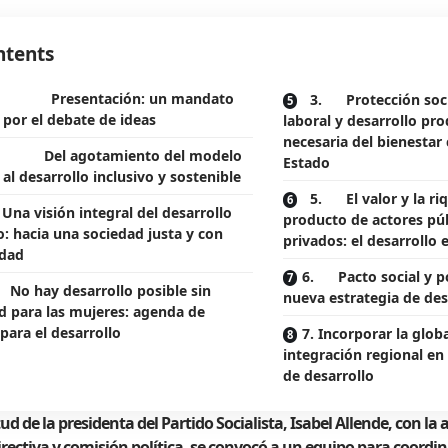
ntents
Presentación: un mandato
3. Protección socia
o por el debate de ideas
laboral y desarrollo pro
necesaria del bienestar 
 Del agotamiento del modelo
Estado
 al desarrollo inclusivo y sostenible
5. El valor y la ri
na visión integral del desarrollo
producto de actores púb
 hacia una sociedad justa y con
privados: el desarrollo 
idad
6. Pacto social y po
o hay desarrollo posible sin
nueva estrategia de des
d para las mujeres: agenda de
para el desarrollo
7. Incorporar la globa
integración regional en 
de desarrollo
tud de la presidenta del Partido Socialista, Isabel Allende, con la
rectiva y comisión política, se convocó a un equipo para coordina