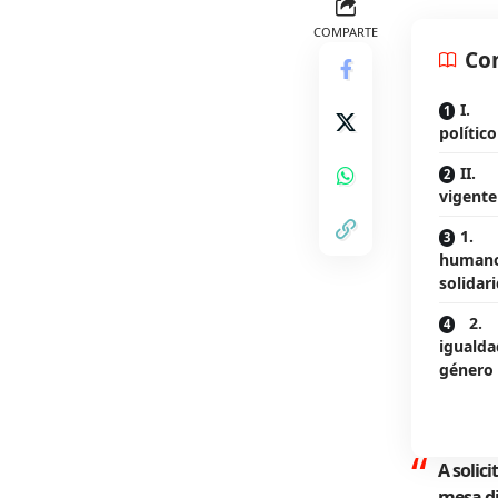
COMPARTE
Co
I. 
polític
II.
vigente
1. U
humano:
solidar
2. N
igualda
género 
A solici
mesa di