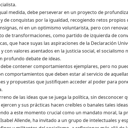
cialista.
igual medida, debe perseverar en un proyecto de profundiz
 y de conquistas por la igualdad, recogiendo retos propios d
onsignas, ni en un optimismo voluntarista, pero con reno
to de transformaciones, como partido de izquierda de conv
as, que hace suyas las aspiraciones de la Declaración Univ
con valores asentados en la justicia social, el socialismo 
un profundo debate de ideas.
ca debe contener comportamientos ejemplares, pero no pue
on comportamientos que deben estar al servicio de aquellas 
es y propuestas que justifiquen acceder al poder para poner
a.
erreno de las ideas que se juega la política, sin desconocer q
 ejercen y sus prácticas hacen creíbles o banales tales ideas
ndo a este momento crucial como un mandato moral, la pre
, Isabel Allende, ha invitado a un grupo de intelectuales y es