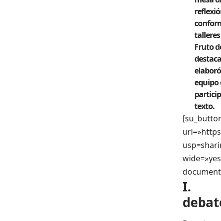
reflexi
conform
tallere
Fruto d
destaca
elaboró
equipo 
partici
texto.
[su_butto
url=»htt
usp=shari
wide=»yes»
documento
I. P
debat