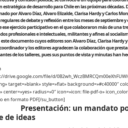
ón estratégica de desarrollo para Chile en las próximas décadas. 
ado por Alvaro Díaz, Alvaro Elizalde, Clarisa Hardy y Carlos Mon
s regulares de debate y reflexión entre los meses de septiembre y 
e ese ejercicio participativo en el que colaboraron más de una tr
dos profesionales e intelectuales, militantes y afines al socialis
 este documento cuyos editores son Alvaro Díaz, Clarisa Hardy y
coordinador y los editores agradecen la colaboración que presta
pantes de los talleres, pues sus puntos de vista y minutas han he
n
ps://drive.google.com/file/d/0B2wh_WczBMRCQm00eXhFU
ng» target=»blank» style=»flat» background=»#c40000″ color
 center=»yes» radius=»0″ icon=»icon: file-pdf-o» icon_color
 en formato PDF[/su_button]
resentación: un mandato polít
e de ideas