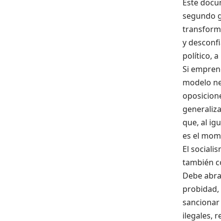
Este docu
segundo g
transforma
y desconf
político, 
Si empren
modelo neo
oposicione
generaliz
que, al ig
es el mom
El sociali
también c
Debe abra
probidad, 
sancionar 
ilegales, 