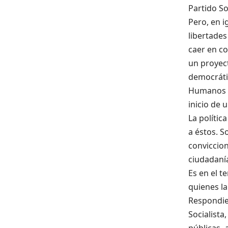
Partido So
Pero, en 
libertades
caer en c
un proyec
democrátic
Humanos y 
inicio de 
La políti
a éstos. S
conviccion
ciudadaní
Es en el t
quienes la
Respondie
Socialista