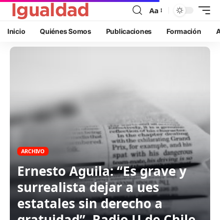
Aa
Inicio
Quiénes Somos
Publicaciones
Formación
A
ARCHIVO
Ernesto Aguila: “Es grave y
surrealista dejar a ues
estatales sin derecho a
gratuidad”, Radio U de Chile,