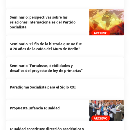
Seminario: perspectivas sobre las
relaciones internacionales del Partido
Socialista
ARCHIVO
Seminario "El fin de la historia que no fue.
A 20 años de la caída del Muro de Berlín"
Seminario “Fortalezas, debilidades y
desafíos del proyecto de ley de primarias”
Paradigma Socialista para el Siglo XXI
Propuesta Infancia Igualdad
ARCHIVO
Igualdad constituye dirección académica y