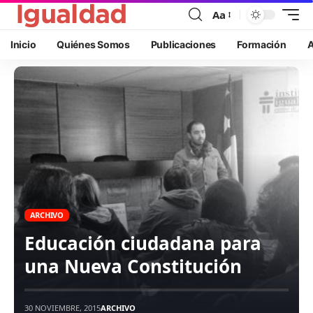
Aa
Inicio
Quiénes Somos
Publicaciones
Formación
A
ARCHIVO
Educación ciudadana para
una Nueva Constitución
30 NOVIEMBRE, 2015
ARCHIVO