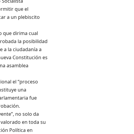
Socialista
rmitir que el
r a un plebiscito
o que dirima cual
robada la posibilidad
 a la ciudadanía a
ueva Constitución es
una asamblea
ional el “proceso
nstituye una
arlamentaria fue
robación.
yente”, no solo da
valorado en toda su
ión Política en