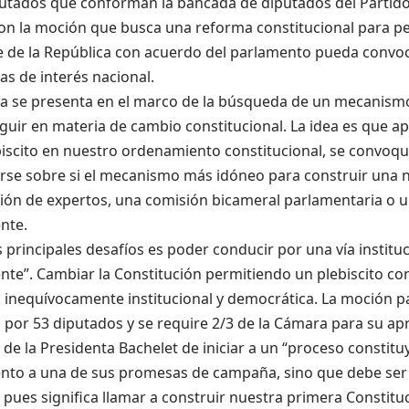
putados que conforman la bancada de diputados del Partido 
on la moción que busca una reforma constitucional para pe
e de la República con acuerdo del parlamento pueda convoca
s de interés nacional.
iva se presenta en el marco de la búsqueda de un mecanism
uir en materia de cambio constitucional. La idea es que ap
iscito en nuestro ordenamiento constitucional, se convoque
rse sobre si el mecanismo más idóneo para construir una n
ión de expertos, una comisión bicameral parlamentaria o 
nte.
 principales desafíos es poder conducir por una vía instituc
nte”. Cambiar la Constitución permitiendo un plebiscito co
 inequívocamente institucional y democrática. La moción p
 por 53 diputados y se require 2/3 de la Cámara para su ap
 de la Presidenta Bachelet de iniciar a un “proceso constitu
nto a una de sus promesas de campaña, sino que debe ser 
pues significa llamar a construir nuestra primera Constituc