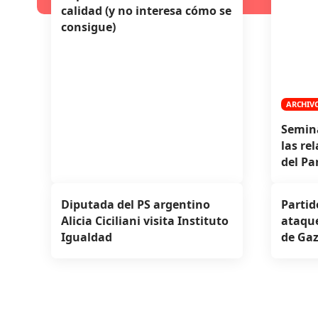
calidad (y no interesa cómo se
consigue)
ARCHIV
Semina
las re
del Pa
Diputada del PS argentino
Partid
Alicia Ciciliani visita Instituto
ataque
Igualdad
de Ga