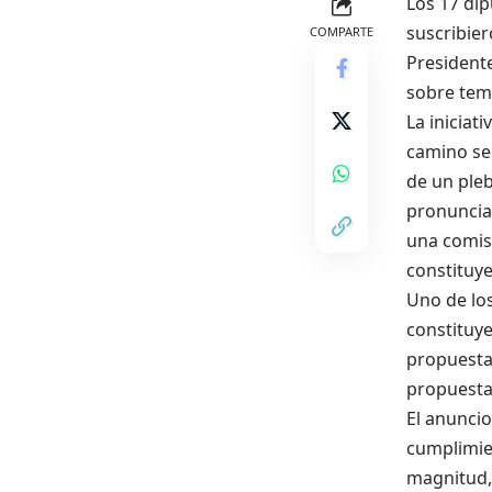
Los 17 di
suscribier
COMPARTE
President
sobre tema
La iniciat
camino seg
de un pleb
pronuncia
una comis
constituye
Uno de los
constituye
propuesta
propuesta
El anuncio
cumplimie
magnitud, 