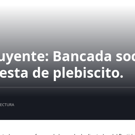
uyente: Bancada soc
sta de plebiscito.
LECTURA