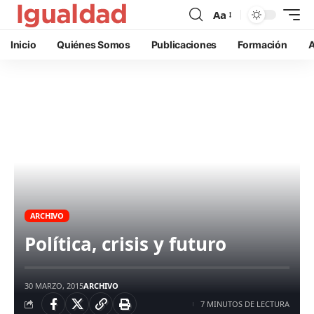
Aa
Inicio
Quiénes Somos
Publicaciones
Formación
A
ARCHIVO
Política, crisis y futuro
30 MARZO, 2015
ARCHIVO
7 MINUTOS DE LECTURA