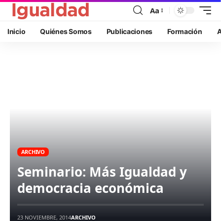
Aa
Inicio
Quiénes Somos
Publicaciones
Formación
A
ARCHIVO
Seminario: Más Igualdad y
democracia económica
23 NOVIEMBRE, 2014
ARCHIVO