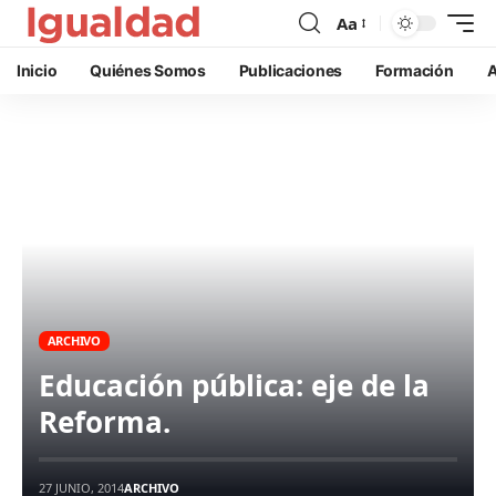
Aa
Inicio
Quiénes Somos
Publicaciones
Formación
A
ARCHIVO
Educación pública: eje de la
Reforma.
27 JUNIO, 2014
ARCHIVO