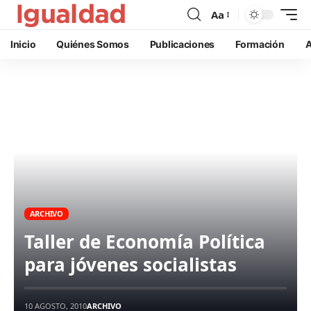
Aa
Inicio
Quiénes Somos
Publicaciones
Formación
A
ARCHIVO
Taller de Economía Política
para jóvenes socialistas
10 AGOSTO, 2010
ARCHIVO