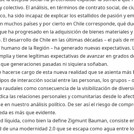
 y colectivo. El análisis, en términos de contrato social, de c
o, ha sido incapaz de explicar los estallidos de pasión y em
en muchos países y por cierto en Chile corresponde, qué du
que ha progresado en la adquisición de bienes materiales
 El desarrollo de Chile en las últimas décadas – el país de 
o humano de la Región – ha generado nuevas expectativas. 
plia y tiene legítimas expectativas de avanzar en grados d
s que generaciones pasadas ni siquiera soñaban.
 hacerse cargo de esta nueva realidad que se asienta más 
ipos de interacción social entre las personas, los grupos – o
 raudales como consecuencia de la visibilización de diversi
dica las relaciones personales y comunitarias desde lo afec
 en nuestro análisis político. De ser así el riesgo de comp
eda es más que evidente.
d líquida, como bien la define Zigmunt Bauman, consiste en
ad de una modernidad 2.0 que se escapa como agua entre lo