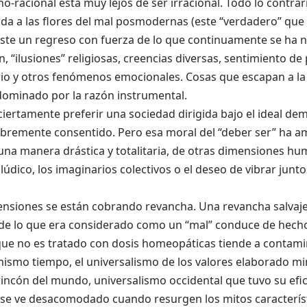
no-racional está muy lejos de ser irracional. Todo lo contrar
a a las flores del mal posmodernas (este “verdadero” que 
xiste un regreso con fuerza de lo que continuamente se ha
, “ilusiones” religiosas, creencias diversas, sentimiento de
io y otros fenómenos emocionales. Cosas que escapan a la
dominado por la razón instrumental.
iertamente preferir una sociedad dirigida bajo el ideal demo
libremente consentido. Pero esa moral del “deber ser” ha 
 una manera drástica y totalitaria, de otras dimensiones h
o lúdico, los imaginarios colectivos o el deseo de vibrar junto
ensiones se están cobrando revancha. Una revancha salvaje,
 de lo que era considerado como un “mal” conduce de hecho
que no es tratado con dosis homeopáticas tiende a contami
 mismo tiempo, el universalismo de los valores elaborado 
ncón del mundo, universalismo occidental que tuvo su efic
se ve desacomodado cuando resurgen los mitos característ