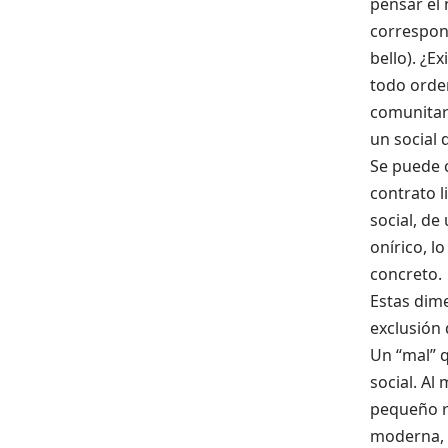
pensar el 
correspond
bello). ¿E
todo orden
comunitar
un social 
Se puede c
contrato 
social, de
onírico, l
concreto.
Estas dim
exclusión
Un “mal” 
social. Al
pequeño ri
moderna, 