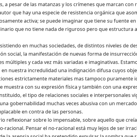
s, a pesar de las matanzas y los crímenes que marcan con re
autor que hay una especie de resistencia orgánica que asom
osamente activa; se puede imaginar que tiene su fuente en
ginario que no tiene nada de riguroso pero que estructura
istiendo en muchas sociedades, de distintos niveles de des
ón social, la manifestación de nuevas forma de insurrección
s múltiples y cada vez más variadas e imaginativas. Estam
en nuestra incredulidad una indignación difusa cuyos obj
aciones estrictamente materiales mas tampoco puramente id
se muestra con su expresión física y también con una expre
instituido, el tipo de relaciones sociales e interpersonales v
 una gobernabilidad muchas veces abusiva con un mercado
placable en contra de las personas.
rio reflexionar sobre lo impensable, sobre aquello que cre
o-racional. Pensar el no-racional está muy lejos de ser irrac
e la asepsia social ha pretendido expulsar la sombra que 