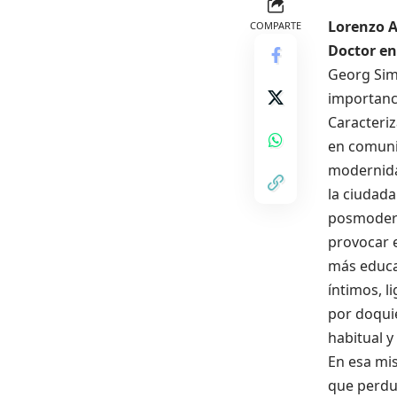
Lorenzo A
COMPARTE
Doctor en
Georg Sim
importanci
Caracteriz
en comuni
modernidad
la ciudada
posmodern
provocar 
más educac
íntimos, l
por doqui
habitual y
En esa mis
que perdur