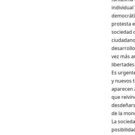
individual
democrátic
protesta 
sociedad 
ciudadano.
desarroll
vez más am
libertade
Es urgente
y nuevos t
aparecen a
que reivin
desdeñarse
de la mon
La socieda
posibilid