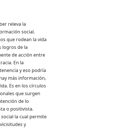
er releva la
formación social.
los que rodean la vida
 logros de la
uente de acción entre
racia. En la
enencia y eso podría
 hay más información,
da. Es en los círculos
cionales que surgen
tención de lo
a o positivista.
social la cual permite
vicisitudes y