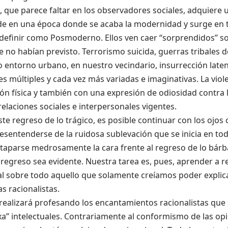
z, que parece faltar en los observadores sociales, adquiere 
e en una época donde se acaba la modernidad y surge en 
efinir como Posmoderno. Ellos ven caer “sorprendidos” so
 no habían previsto. Terrorismo suicida, guerras tribales de
 entorno urbano, en nuestro vecindario, insurrección laten
s múltiples y cada vez más variadas e imaginativas. La vio
ón física y también con una expresión de odiosidad contra l
 relaciones sociales e interpersonales vigentes.
ste regreso de lo trágico, es posible continuar con los ojos 
sentenderse de la ruidosa sublevación que se inicia en tod
 taparse medrosamente la cara frente al regreso de lo bárb
regreso sea evidente. Nuestra tarea es, pues, aprender a r
l sobre todo aquello que solamente creíamos poder explicar
 racionalistas.
 realizará profesando los encantamientos racionalistas qu
xa” intelectuales. Contrariamente al conformismo de las o