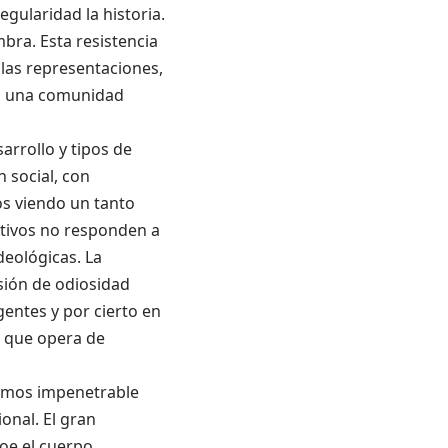
gularidad la historia.
bra. Esta resistencia
 las representaciones,
 a una comunidad
arrollo y tipos de
 social, con
os viendo un tanto
etivos no responden a
eológicas. La
sión de odiosidad
igentes y por cierto en
 que opera de
íamos impenetrable
ional. El gran
roe el cuerpo