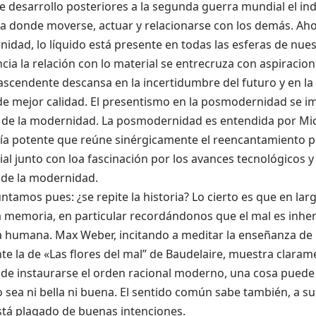
 desarrollo posteriores a la segunda guerra mundial el in
ma donde moverse, actuar y relacionarse con los demás. Aho
dad, lo líquido está presente en todas las esferas de nues
ia la relación con lo material se entrecruza con aspiraci
ascendente descansa en la incertidumbre del futuro y en l
de mejor calidad. El presentismo en la posmodernidad se i
 de la modernidad. La posmodernidad es entendida por Mi
ía potente que reúne sinérgicamente el reencantamiento p
cial junto con loa fascinación por los avances tecnológicos
 de la modernidad.
tamos pues: ¿se repite la historia? Lo cierto es que en larg
la memoria, en particular recordándonos que el mal es inhe
a humana. Max Weber, incitando a meditar la enseñanza de 
e la de «Las flores del mal” de Baudelaire, muestra claram
e instaurarse el orden racional moderno, una cosa puede 
sea ni bella ni buena. El sentido común sabe también, a su
stá plagado de buenas intenciones.