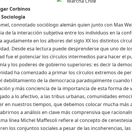
gar Corbinos
 Sociología
mel, connotado sociólogo alemán quien junto con Max Web
a de la interacción subjetiva entre los individuos en la con
a agudamente en los albores del siglo XX los distintos círcu
dad. Desde esa lectura puede desprenderse que uno de los
 fue el potenciar los círculos intermedios para hacer el p
nía y los poderes de gobierno superiores: es decir la democ
idad ha comenzado a primar los círculos extremos de pert
el debilitamiento de la democracia paradojalmente cuando
ión y más conciencia de la importancia de esta forma de vi
igado a lo afectivo, a las tribus urbanas, comunidades emo
er en nuestros tiempos, que debemos colocar mucha más a
 abrirnos a análisis en clave más comprensiva que racionalist
ma línea Michel Maffesoli refiere al concepto de cenestesia 
en los conjuntos sociales a pesar de las incoherencias, las 