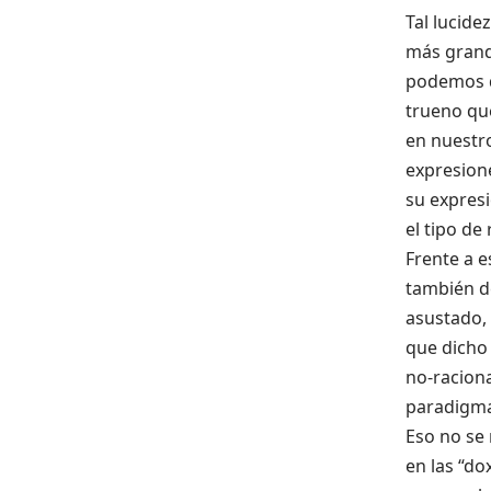
Tal lucide
más grand
podemos d
trueno que
en nuestro
expresione
su expresi
el tipo de
Frente a e
también de
asustado,
que dicho 
no-raciona
paradigmas
Eso no se
en las “do