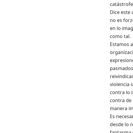
catástrofe
Dice este 
no es forz
en lo ima
como tal.
Estamos as
organizaci
expresione
pasmados 
reivindic
violencia 
contra lo 
contra de
manera im
Es necesa
desde lo n
fantasma d