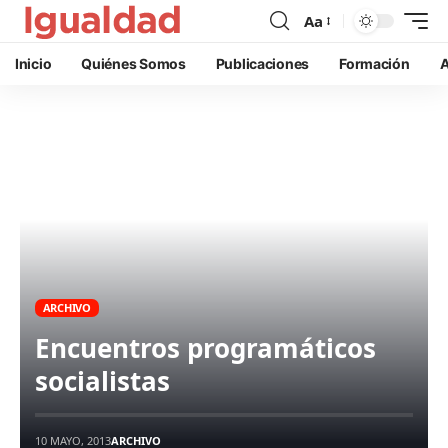
Aa
Inicio
Quiénes Somos
Publicaciones
Formación
A
ARCHIVO
Encuentros programáticos
socialistas
10 MAYO, 2013
ARCHIVO