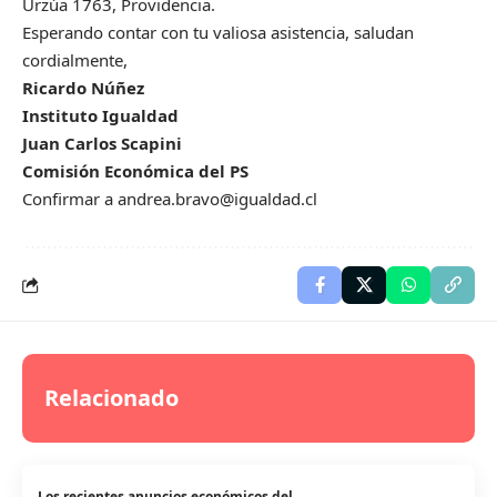
Urzúa 1763, Providencia.
Esperando contar con tu valiosa asistencia, saludan
cordialmente,
Ricardo Núñez
Instituto Igualdad
Juan Carlos Scapini
Comisión Económica del PS
Confirmar a
andrea.bravo@igualdad.cl
Relacionado
Los recientes anuncios económicos del