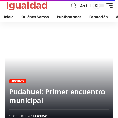
Aa
Inicio
Quiénes Somos
Publicaciones
Formación
A
ARCHIVO
Pudahuel: Primer encuentro
municipal
18 OCTUBRE, 2011
ARCHIVO