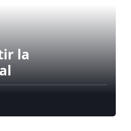
ir la
al