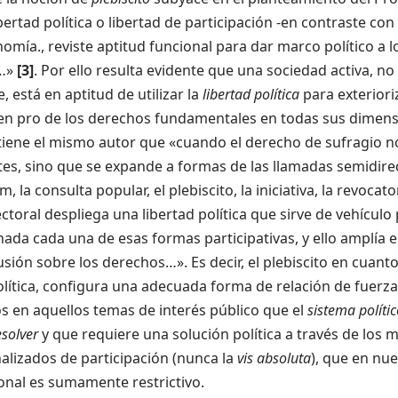
bertad política o libertad de participación -en contraste con la
omía., reviste aptitud funcional para dar marco político a 
…»
[3]
. Por ello resulta evidente que una sociedad activa, n
e, está en aptitud de utilizar la
libertad política
para exteriori
 en pro de los derechos fundamentales en todas sus dimens
iene el mismo autor que «cuando el derecho de sufragio no
es, sino que se expande a formas de las llamadas semidire
 la consulta popular, el plebiscito, la iniciativa, la revocator
ctoral despliega una libertad política que sirve de vehículo 
nada cada una de esas formas participativas, y ello amplía
sión sobre los derechos…». Es decir, el plebiscito en cuanto
olítica, configura una adecuada forma de relación de fuerza
s en aquellos temas de interés público que el
sistema polític
esolver
y que requiere una solución política a través de los
nalizados de participación (nunca la
vis absoluta
), que en nu
onal es sumamente restrictivo.