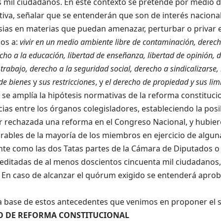
s mil ciudadanos. En este contexto se pretende por medio
tiva, señalar que se entenderán que son de interés naciona
ias en materias que puedan amenazar, perturbar o privar el
hos a:
vivir en un medio ambiente libre de contaminación, derecho
cho a la educación, libertad de enseñanza, libertad de opinión, 
 trabajo, derecho a la seguridad social, derecho a sindicalizarse,
de bienes
y
sus restricciones
, y
el derecho de propiedad y sus lim
se amplía la hipótesis normativas de la reforma constitucio
ias entre los órganos colegisladores, estableciendo la posi
ar rechazada una reforma en el Congreso Nacional, y hubier
rables de la mayoría de los miembros en ejercicio de algun
nte como las dos Tatas partes de la Cámara de Diputados o 
reditadas de al menos doscientos cincuenta mil ciudadanos
. En caso de alcanzar el quórum exigido se entenderá apro
la base de estos antecedentes que venimos en proponer el s
O DE REFORMA CONSTITUCIONAL