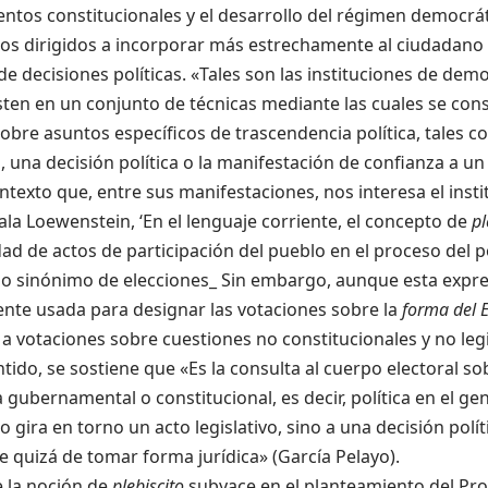
ntos constitucionales y el desarrollo del régimen democr
s dirigidos a incorporar más estrechamente al ciudadano 
e decisiones políticas. «Tales son las instituciones de dem
ten en un conjunto de técnicas mediante las cuales se cons
sobre asuntos específicos de trascendencia política, tales 
 una decisión política o la manifestación de confianza a 
ntexto que, entre sus manifestaciones, nos interesa el insti
a Loewenstein, ‘En el lenguaje corriente, el concepto de
pl
ad de actos de participación del pueblo en el proceso del p
o sinónimo de elecciones_ Sin embargo, aunque esta expre
nte usada para designar las votaciones sobre la
forma del 
a votaciones sobre cuestiones no constitucionales y no leg
ido, se sostiene que «Es la consulta al cuerpo electoral sob
 gubernamental o constitucional, es decir, política en el ge
o gira en torno un acto legislativo, sino a una decisión polí
e quizá de tomar forma jurídica» (García Pelayo).
e la noción de
plebiscito
subyace en el planteamiento del Prof