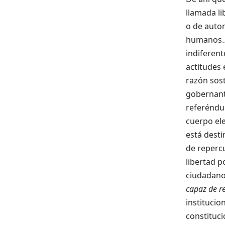
llamada li
o de auton
humanos
indiferent
actitudes
razón sost
gobernant
referéndum,
cuerpo ele
está desti
de repercu
libertad p
ciudadano
capaz de r
institucio
constituci