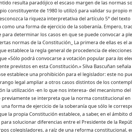
ntido resulta paradójico el escaso margen de las normas so
pio constituyente de 1980 lo utilizó para validar su propio 
esconozca la riqueza interpretativa del artículo 5° del texto
 como una forma de ejercicio de la soberanía. Empero, tra
e para determinar los casos en que se puede convocar a pl
iertas normas de la Constitución_ La primera de ellas es el ar
e establece la regla general de procedencia de elecciones y
que «Sólo podrá convocarse a votación popular para
las
elec
te previstos en esta Constitución.» Silva Bascuñan señala 
se establece una prohibición para el legislador: este no 
ango legal ampliar a otros casos distintos de los contempl
ón la utilización -en lo que nos interesa- del mecanismo del
previamente se interpreta que la norma constitucional en 
 una forma de ejercicio de la soberanía que sólo le corresp
que la propia Constitución establece, a saber, en el ámbito 
para solucionar diferencias entre el Presidente de la Repúb
os colegisladores, a raíz de una reforma constitucional, e