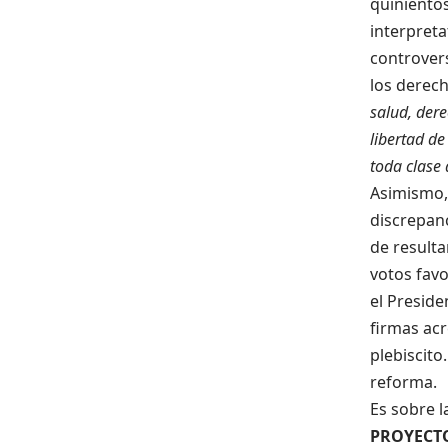
quiniento
interpreta
controvers
los derec
salud, dere
libertad de
toda clase 
Asimismo, 
discrepanc
de result
votos favo
el Preside
firmas ac
plebiscito
reforma.
Es sobre 
PROYECT