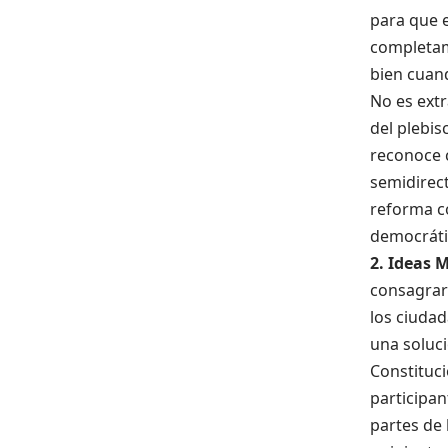
para que 
completam
bien cuand
No es extr
del plebis
reconoce c
semidire
reforma c
democrátic
2. Ideas M
consagrar 
los ciudad
una soluci
Constituci
participan
partes de 