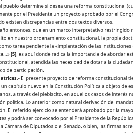
el pueblo determine si desea una reforma constitucional (
ente por el Presidente un proyecto aprobado por el Congres
o existen discrepancias entre dos textos diversos.
año entonces, que en un marco interpretativo restringido 
cito en nuestro ordenamiento constitucional, la propia doct
omo tarea pendiente la «implantación de las instituciones
cta…»
[5]
, es aquí donde radica la importancia de abordar est
onstitucional, atendida las necesidad de dotar a la ciudad
o de participación.
atrices.-
El presente proyecto de reforma constitucional ti
un capítulo nuevo en la Constitución Política a objeto de es
anos, a través del plebiscito, en aquellos casos de interés 
ón política. Lo anterior como natural derivación del mandato
ón. El referido ejercicio se entenderá aprobado por la mayo
tes y podrá ser convocado por el Presidente de la República
la Cámara de Diputados o el Senado, o bien, las firmas acr