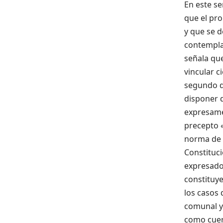
En este se
que el pro
y que se d
contempla
señala qu
vincular c
segundo qu
disponer 
expresamen
precepto «
norma de r
Constituci
expresado 
constituye
los casos 
comunal y 
como cuerp