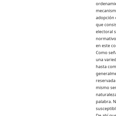
ordenamie
mecanismo
adopción d
que consis
electoral 
normativo,
en este co
Como señal
una varied
hasta com
generalme
reservada 
mismo sent
naturaleza
palabra. N
susceptibl
De ahí qu