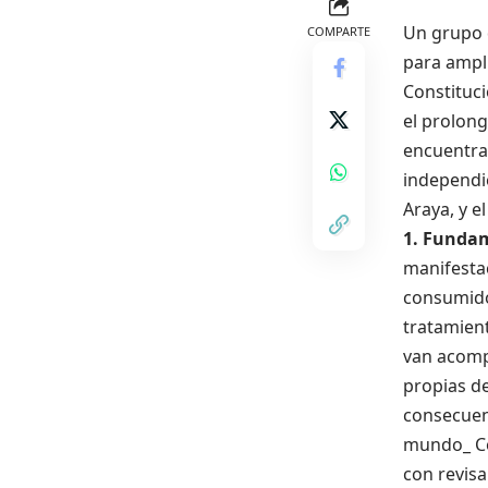
Un grupo 
COMPARTE
para ampli
Constituci
el prolong
encuentran
independie
Araya, y e
1. Funda
manifestac
consumido
tratamient
van acompa
propias de
consecuenc
mundo_ Co
con revisa