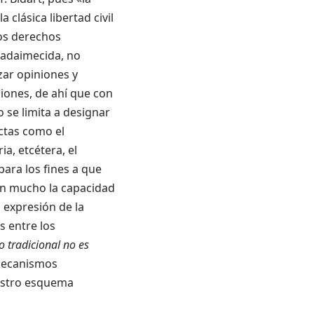
 clásica libertad civil
los derechos
o adaimecida, no
zar opiniones y
iones, de ahí que con
 se limita a designar
ctas como el
ia, etcétera, el
para los fines a que
 en mucho la capacidad
 expresión de la
s entre los
o tradicional no es
 mecanismos
estro esquema