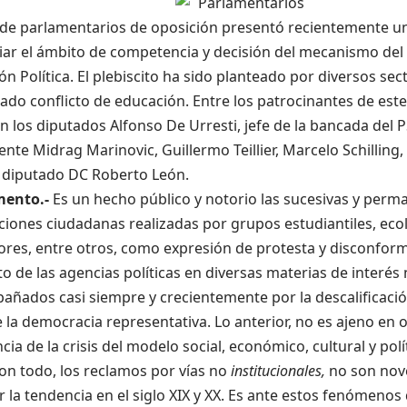
de parlamentarios de oposición presentó recientemente u
ar el ámbito de competencia y decisión del mecanismo del p
ón Política. El plebiscito ha sido planteado por diversos se
ado conflicto de educación. Entre los patrocinantes de est
 los diputados Alfonso De Urresti, jefe de la bancada del PS
nte Midrag Marinovic, Guillermo Teillier, Marcelo Schilling,
l diputado DC Roberto León.
mento.-
Es un hecho público y notorio las sucesivas y perm
iones ciudadanas realizadas por grupos estudiantiles, ecol
res, entre otros, como expresión de protesta y disconform
o de las agencias políticas en diversas materias de interés 
ñados casi siempre y crecientemente por la descalificación
 la democracia representativa. Lo anterior, no es ajeno en 
ia de la crisis del modelo social, económico, cultural y pol
n todo, los reclamos por vías no
institucionales,
no son nov
r la tendencia en el siglo XIX y XX. Es ante estos fenómenos