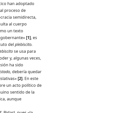
ático han adoptado
al proceso de
ocracia semidirecta,
ulta al cuerpo
como un texto
un gobernante»
[1]
, es
tuto del
plebiscito.
ebiscito
se usa para
oder y, algunas veces,
sión ha sido
Estado,
debería quedar
islativas»
[2]
. En este
re un acto político de
nuino sentido de la
tica, aunque
. Bidart, pues «la