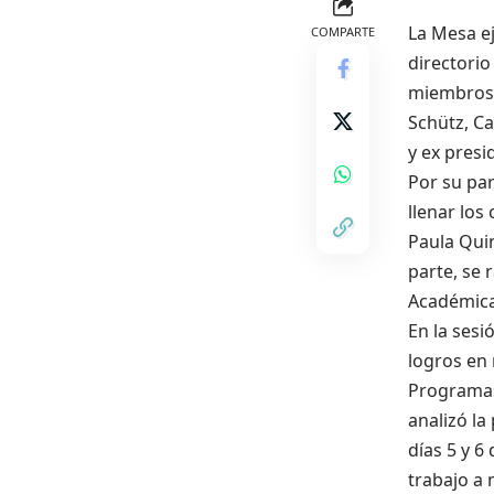
La Mesa ej
COMPARTE
directori
miembros d
Schütz, Ca
y ex presi
Por su par
llenar los
Paula Quin
parte, se 
Académica 
En la sesi
logros en 
Programas 
analizó la
días 5 y 6
trabajo a