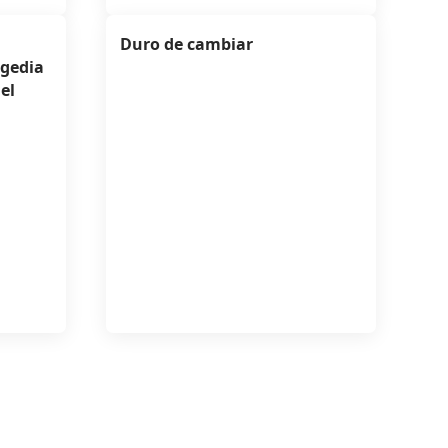
Duro de cambiar
agedia
el