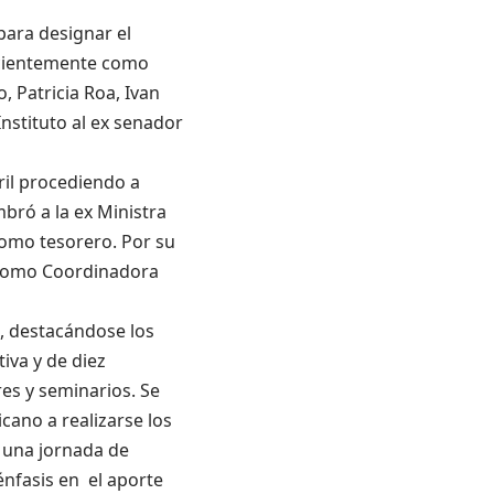
 para designar el
recientemente como
, Patricia Roa, Ivan
Instituto al ex senador
ril procediendo a
mbró a la ex Ministra
como tesorero. Por su
 y como Coordinadora
o, destacándose los
iva y de diez
res y seminarios. Se
cano a realizarse los
ó una jornada de
nfasis en el aporte