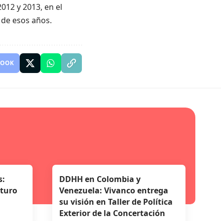
012 y 2013, en el
 de esos años.
BOOK
s:
DDHH en Colombia y
uturo
Venezuela: Vivanco entrega
su visión en Taller de Política
Exterior de la Concertación