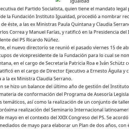
ecutiva del Partido Socialista, quien tiene el mandato legal
o de la Fundación Instituto Igualdad, procedió a nombrar 
e éste, a las ex Ministras Paula Quintana y Claudia Serrano
rlos Correa y Manuel Farías, y ratificó en la Presidencia del 
dente del PS Ricardo Núñez.
te, el nuevo directorio se reunió el pasado viernes 15 de ab
 cupos de vicepresidente de la Fundación para lo cual se no
tana, en el cargo de Secretaria Patricia Roa e Iván Schütz 
ratificó en el cargo de Director Ejecutivo a Ernesto Águila
a la ex Ministra Claudia Serrano.
ón se hizo un balance del último año de gestión del Institut
materia de conformación del Programa de Asesoría Legislat
temáticos, así como la realización de un conjunto de talle
 próxima realización del Seminario Internacional latinoameri
 de mayo en el contexto del XXIX Congreso del PS. Se acord
 mediados de mayo para elaborar un Plan de dos años, con é