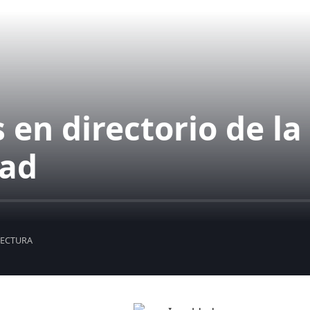
n directorio de la
dad
LECTURA