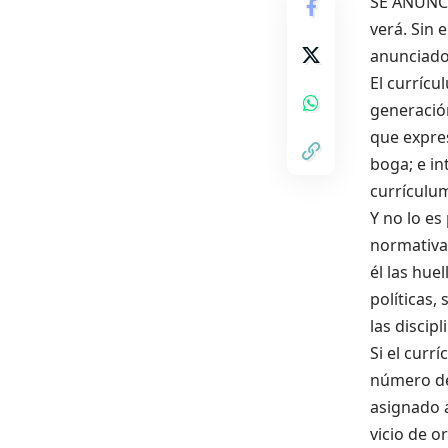
SE ANUNCI
verá. Sin 
anunciado
El currícu
generación
que expres
boga; e in
currículum
Y no lo e
normativa
él las hue
políticas,
las discip
Si el curr
número de
asignado a
vicio de o