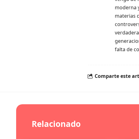
moderna y 
materias 
controvers
verdadera 
generacion
falta de c
Comparte este art
Relacionado