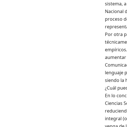
sistema, 
Nacional 
proceso de
representa
Por otra p
técnicame
empíricos
aumentar l
Comunicac
lenguaje p
siendo la 
¿Cuál pued
En lo conc
Ciencias S
reduciendo
integral (
venga de l