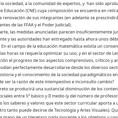
a la sociedad, a la comunidad de expertos, y han sido apro
de Educación (CNE) cuya composición se encuentra en retir
 renovación de sus integrantes (en adelante se prescindirá
ntes de las FFAA y el Poder Judicial).
arte, las medidas anunciadas parecen insuficientemente jus
nte y las autoridades han entregado hasta ahora unos déb
. En el campo de la educación matemática existía un cons
as horas se requería optimizar su uso, y en el sector de Le
ión el progreso de los aspectos comprensivos, críticos y a
odían perfectamente desarrollarse desde los diversos secto
historia y el conocimiento de la sociedad paradigmáticos en
e ser la razón de este intempestivo e inconsulto cambio?
reto se producirá una sustancial disminución de los conten
ociales entre 5° básico y II medio (y del número de profeso
 los saberes y valores que este sector curricular aporta a
otro tanto puede decirse de Tecnología y Artes Visuales). Qui
a mano de un tijeretazo nada inocente a los objetivos y con