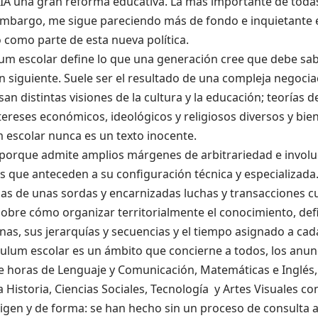
A una gran reforma educativa. La más importante de todas, 
embargo, me sigue pareciendo más de fondo e inquietante e
 como parte de esta nueva política.
lum escolar define lo que una generación cree que debe sab
 siguiente. Suele ser el resultado de una compleja negocia
an distintas visiones de la cultura y la educación; teorías d
tereses económicos, ideológicos y religiosos diversos y bien 
 escolar nunca es un texto inocente.
s porque admite amplios márgenes de arbitrariedad e involu
s que anteceden a su configuración técnica y especializad
llas de unas sordas y encarnizadas luchas y transacciones cu
 sobre cómo organizar territorialmente el conocimiento, defi
linas, sus jerarquías y secuencias y el tiempo asignado a cad
ículum escolar es un ámbito que concierne a todos, los anu
 horas de Lenguaje y Comunicación, Matemáticas e Inglés,
 Historia, Ciencias Sociales, Tecnología y Artes Visuales c
rigen y de forma: se han hecho sin un proceso de consulta a