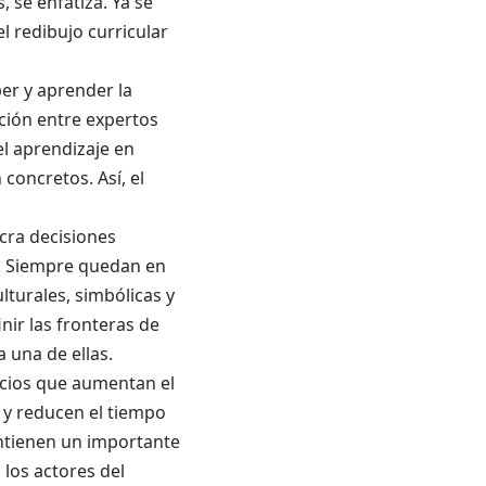
se enfatiza. Ya se
l redibujo curricular
er y aprender la
ción entre expertos
el aprendizaje en
concretos. Así, el
cra decisiones
a. Siempre quedan en
lturales, simbólicas y
nir las fronteras de
a una de ellas.
ncios que aumentan el
 y reducen el tiempo
ontienen un importante
 los actores del