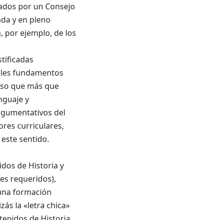
bados por un Consejo
ada y en pleno
, por ejemplo, de los
tificadas
iles fundamentos
enso que más que
nguaje y
rgumentativos del
res curriculares,
 este sentido.
idos de Historia y
res requeridos),
 una formación
zás la «letra chica»
tenidos de Historia