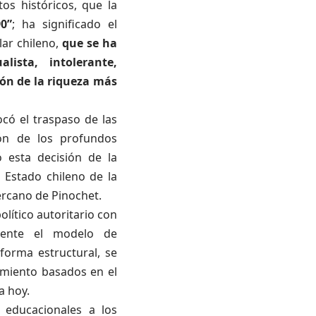
s históricos, que la
0”
; ha significado el
lar chileno,
que se ha
ista, intolerante,
ión de la riqueza más
ocó el traspaso de las
ción de los profundos
 esta decisión de la
 Estado chileno de la
ercano de Pinochet.
lítico autoritario con
mente el modelo de
forma estructural, se
amiento basados en el
a hoy.
 educacionales a los