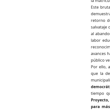
la matrícu
Este brut
demuestra
retorno d
salvataje
al abando
labor edu
reconocim
avances ha
público v
Por ello,
que la de
municipa
democráti
tiempo qu
Proyecto,
para má