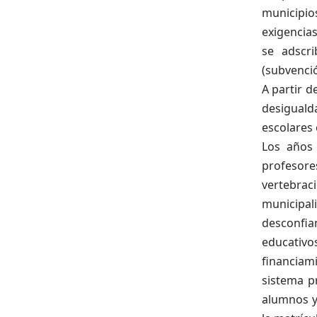
municipio
exigencias
se adscri
(subvenci
A partir de
desiguald
escolares
Los años 
profesore
vertebra
municipa
desconfia
educativ
financiam
sistema p
alumnos y