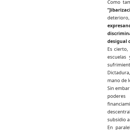
Como tamb
“Jibariza
deterioro,
expresan
discrimin
desigual 
Es cierto
escuelas 
sufrimien
Dictadura
mano de l
Sin embar
poderes 
financiam
descentra
subsidio 
En parale