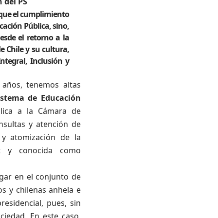
 del PS
s que el cumplimiento
ación Pública, sino,
esde el retorno a la
 Chile y su cultura,
tegral, Inclusión y
 años, tenemos altas
istema de Educación
blica a la Cámara de
nsultas y atención de
 y atomización de la
et y conocida como
gar en el conjunto de
s y chilenas anhela e
esidencial, pues, sin
ciedad. En este caso,