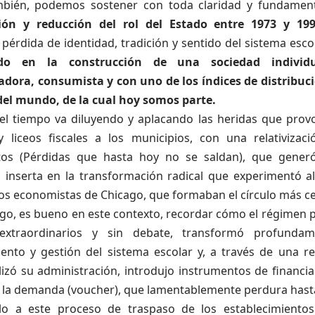
ién, podemos sostener con toda claridad y fundamento
ción y reducción del rol del Estado entre 1973 y 199
 pérdida de identidad, tradición y sentido del sistema esco
do en la construcción de una sociedad individual
adora, consumista y con uno de los índices de distribuc
del mundo, de la cual hoy somos parte.
, el tiempo va diluyendo y aplacando las heridas que prov
y liceos fiscales a los municipios, con una relativiza
tos (Pérdidas que hasta hoy no se saldan), que generó
, inserta en la transformación radical que experimentó al
os economistas de Chicago, que formaban el círculo más c
go, es bueno en este contexto, recordar cómo el
régimen po
extraordinarios y sin debate, transformó profunda
iento y gestión del sistema escolar y, a través de una re
lizó su administración, introdujo instrumentos de financi
a la demanda (voucher), que lamentablemente perdura hast
lo a este proceso de traspaso de los establecimientos