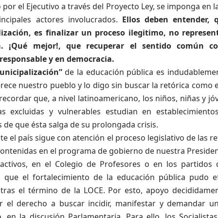
por el Ejecutivo a través del Proyecto Ley, se imponga en l
incipales actores involucrados.
Ellos deben entender, 
ización, es finalizar un proceso ilegitimo, no represen
a. ¡Qué mejor!, que recuperar el sentido común co
 responsable y en democracia.
nicipalización”
de la educación pública es indudablemen
ece nuestro pueblo y lo digo sin buscar la retórica como 
cordar que, a nivel latinoamericano, los niños, niñas y j
ias excluidas y vulnerables estudian en establecimientos
de que ésta salga de su prolongada crisis.
e el país sigue con atención el proceso legislativo de las 
ontenidas en el programa de gobierno de nuestra Preside
activos, en el Colegio de Profesores o en los partidos
que el fortalecimiento de la educación pública pudo e
 tras el término de la LOCE. Por esto, apoyo decididamen
 el derecho a buscar incidir, manifestar y demandar un
, en la discusión Parlamentaria. Para ello, los Socialist