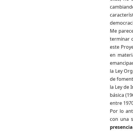
cambiando
caracterís
democraci
Me parece
terminar c
este Proy
en materi
emancipad
la Ley Org
de fomenta
la Ley de 
básica (19
entre 1970
Por lo an
con una s
presencia