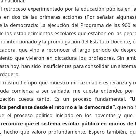
la nacional.
al retroceso experimentado por la educación pública en la
 en dos de las primeras acciones (Por señalar algunas)
e la democracia: La ejecución del Programa de las 900 e
 de los establecimientos escolares que estaban en las peo
no intencionado y la promulgación del Estatuto Docente, ó
cadora, que vino a reconocer el largo período de despr
iento que vivieron en dictadura los profesores. Sin em
sta hoy, han sido insuficientes para consolidar un sistem
erdadero.
 al mismo tiempo que muestro mi razonable esperanza y 
uda comienza a ser saldada, me cuesta entender, por 
lización cuesta tanto. Es un proceso fundamental,
“U
ca pendiente desde el retorno a la democracia”
, que no
e el proceso político iniciado en los noventas y que
 reconoce que el sistema escolar público en manos de 
s,
hecho que valoro profundamente. Espero también, q