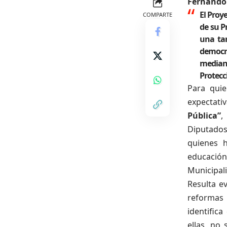
Fernando 
El Proy
COMPARTE
de su P
una tar
democra
mediant
Protecc
Para quie
expectati
Pública”
,
Diputados
quienes h
educació
Municipali
R
esulta
ev
reformas 
identific
ellas, no