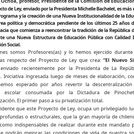
Ochoa, profesor, Presidente de la Comisión de Educación
ecto de Ley, enviado por la Presidenta Michelle Bachelet, es má
rograma y la creación de una Nueva Institucionalidad de la Educ
ea política y democrática pendiente de los últimos 25 años d
cia que comienza a reencontrar la tradición de la República de
e una Nueva Estructura de Educación Pública con Calidad In
ión Social.
nes somos Profesores(as) y lo hemos ejercido durante
vas respecto del Proyecto de Ley que crea:
“El Nuevo S
 enviado recientemente por la Presidenta de La Repú
. Iniciativa ingresada luego de meses de elaboración, co
emos esperado por años revertir la descentralización
n escolar consumada por la Dictadura de Pinoch
zación. El primer paso a su privatización total.
idente que este Proyecto de Ley, ocupa un privilegiado lu
profundas o estructurales, que la gran mayoría de chileno
a como indispensables de realizar durante este mandato pr
 se podrán mejorar las condiciones de vida de nuestra so