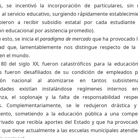
s, se incentivó la incorporación de particulares, sin
 al servicio educativo, surgiendo rápidamente establecimi
bieron a recibir subsidio estatal por cada estudiante 
ón educacional por asistencia promedio).
 esto, se inicia el
paradigma de
mercado
que ha provocado l
ad que, lamentablemente nos distingue respecto de la
 en el mundo.
80 del siglo XX, fueron catastróficos para la educación
s fueron desafiliados de su condición de empleados pú
ción nacional al atomizarse en tantos subsiste
lidades existían instalándose regímenes internos 
nza, el soplonaje y la falta de responsabilidad resp
os. Complementariamente, se le redujeron drástica y
iento,
sometiendo a la educación pública a una compet
rivado que recibía aportes del Estado y que ha provoca
 que tiene actualmente a las escuelas municipales atendi