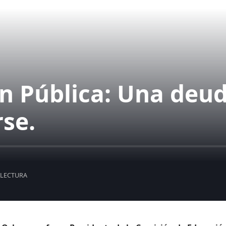
 Pública: Una deud
se.
 LECTURA