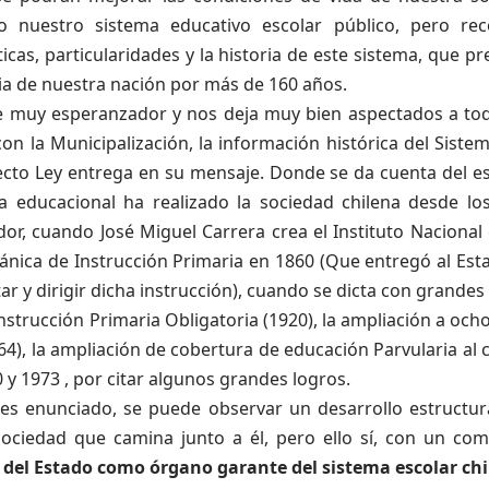
 nuestro sistema educativo escolar público, pero reco
ticas, particularidades y la historia de este sistema, que pr
a de nuestra nación por más de 160 años.
 muy esperanzador y nos deja muy bien aspectados a to
on la Municipalización, la información histórica del Siste
ecto Ley entrega en su mensaje. Donde se da cuenta del e
a educacional ha realizado la sociedad chilena
desde los
or, cuando José Miguel Carrera crea el Instituto Nacional
ánica de Instrucción Primaria en 1860 (
Que entregó al Esta
r y dirigir dicha instrucción), cuando se dicta con grandes
Instrucción Primaria Obligatoria (1920),
la ampliación a och
64), la ampliación de cobertura de educación Parvularia al cr
 y 1973 , por citar algunos grandes logros.
tes enunciado, se puede observar un desarrollo estructura
ociedad que camina junto a él, pero ello sí, con un c
 del Estado como órgano garante del sistema escolar chi