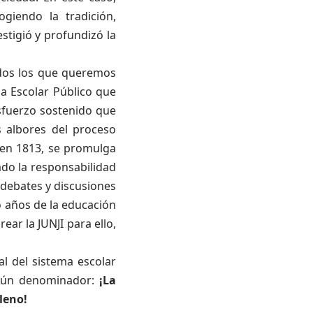
giendo la tradición,
estigió y profundizó la
dos los que queremos
ma Escolar Público que
sfuerzo
sostenido que
 albores del proceso
 en 1813,
se promulga
do la responsabilidad
 debates y discusiones
o años de la educación
ear la JUNJI para ello,
l del sistema escolar
omún denominador:
¡La
leno!