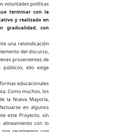
as voluntades políticas
que
terminar con la
tativo y realizado en
n gradualidad, con
te una reivindicación
elemento del discurso,
óvenes provenientes de
 públicos, ello exige
reformas educacionales
nta. Como muchos, los
 de la Nueva Mayoría,
fectuarse en algunos
te este Proyecto, sin
 alineamiento con lo
as nos reuniremos con