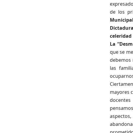
expresado 
de los pr
Municipal
Dictadur
celeridad
La “Desmu
que se mer
debemos re
las famil
ocuparnos 
Ciertament
mayores c
docentes 
pensamos 
aspectos,
abandonar
prometido