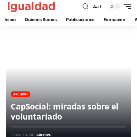
Aa
Inicio
Quiénes Somos
Publicaciones
Formación
A
ARCHIVO
CapSocial: miradas sobre el
voluntariado
15 MARZO, 2010
ARCHIVO