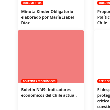
DOCUMENTOS
DOCUM
Minuta Kínder Obligatorio
Propue
elaborado por María Isabel
Políti
Díaz
Chile
BOLETINES ECONÓMICOS
SERIE 
Boletín Nº49: Indicadores
El des
económicos del Chile actual.
proteg
crítica
cuesti