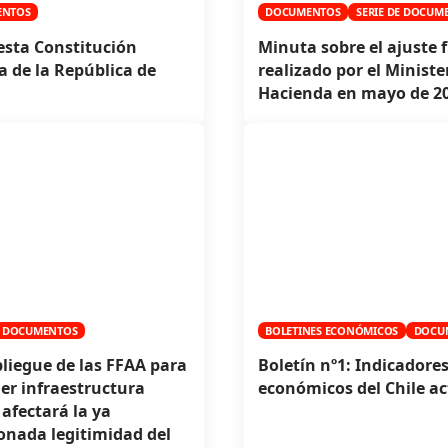
ENTOS
DOCUMENTOS
SERIE DE DOCUM
sta Constitución
Minuta sobre el ajuste f
ca de la República de
realizado por el Ministe
Hacienda en mayo de 2
DE DOCUMENTOS
BOLETINES ECONÓMICOS
DOCU
pliegue de las FFAA para
Boletín nº1: Indicadore
er infraestructura
económicos del Chile ac
 afectará la ya
onada legitimidad del