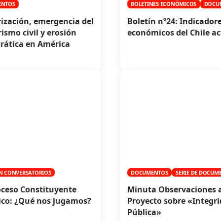
ENTOS
BOLETINES ECONÓMICOS
DOCU
rización, emergencia del
Boletín nº24: Indicador
rismo civil y erosión
económicos del Chile ac
rática en América
N CONVERSATORIOS
DOCUMENTOS
SERIE DE DOCUM
ceso Constituyente
Minuta Observaciones a
ico: ¿Qué nos jugamos?
Proyecto sobre «Integr
Pública»