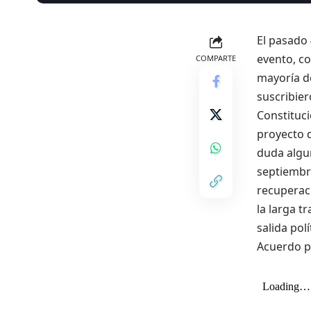
El pasado 
evento, co
COMPARTE
mayoría de
suscribier
Constituci
proyecto 
duda algun
septiembre
recuperac
la larga t
salida pol
Acuerdo p