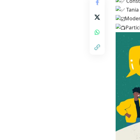
Const
Tania 
Modera
Partic