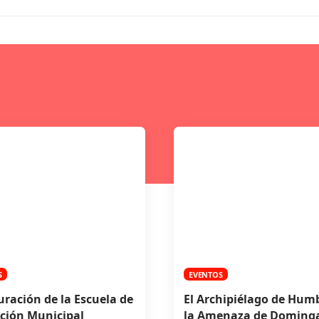
S
EVENTOS
ración de la Escuela de
El Archipiélago de Humb
ción Municipal
la Amenaza de Doming