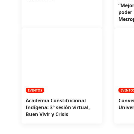
“Mejor
poder 
Metrop
EVENTOS
EVENTO
Academia Constitucional
Conver
Indígena: 3° sesión virtual,
Univer
Buen Vivir y Crisis