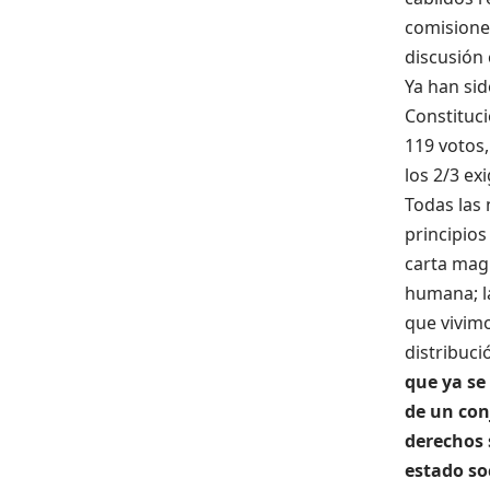
comisiones
discusión 
Ya han si
Constituci
119 votos,
los 2/3 ex
Todas las 
principio
carta mag
humana; la
que vivimo
distribuc
que ya se
de un con
derechos 
estado so