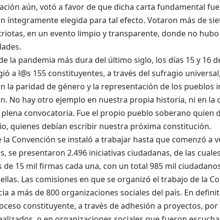
ación aún, votó a favor de que dicha carta fundamental fu
n íntegramente elegida para tal efecto. Votaron más de sie
riotas, en un evento limpio y transparente, donde no hubo
dades.
e la pandemia más dura del último siglo, los días 15 y 16 d
gió a l@s 155 constituyentes, a través del sufragio universal
 la paridad de género y la representación de los pueblos 
. No hay otro ejemplo en nuestra propia historia, ni en la
 plena convocatoria. Fue el propio pueblo soberano quien de
io, quienes debían escribir nuestra próxima constitución.
la Convención se instaló a trabajar hasta que comenzó a vo
, se presentaron 2.496 iniciativas ciudadanas, de las cuale
 de 15 mil firmas cada una, con un total 985 mil ciudadano
ellas. Las comisiones en que se organizó el trabajo de la C
ia a más de 800 organizaciones sociales del país. En definit
oceso constituyente, a través de adhesión a proyectos, por
ealizados ,o en organizaciones sociales que fueron escucha