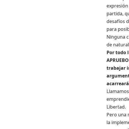
expresión 
partida, q
desafíos d
para posib
Ninguna c
de natura
Por todo 
APRUEBO e
trabajar 
argumento
acarreará
Llamamos 
emprendie
Libertad.
Pero una n
la impleme