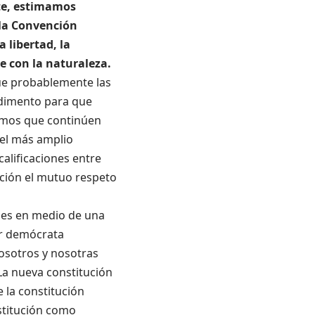
nte, estimamos
 la Convención
 libertad, la
e con la naturaleza.
ue probablemente las
edimento para que
ramos que continúen
 el más amplio
alificaciones entre
nción el mutuo respeto
edes en medio de una
er demócrata
nosotros y nosotras
 La nueva constitución
 la constitución
stitución como