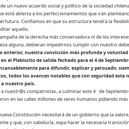
de un nuevo acuerdo social y político de la sociedad chile
ue está abierta a los perfeccionamientos que irán plantean
el futuro. Confiamos en que su estructura tendrá la flexibil
ilitar aquello.
ampaña de la derecha más conservadora ni de los intereses
leza alguna, debieran impedirnos cumplir con nuestro debe
lo anterior, nuestra convicción más profunda y volunta
n el Plebiscito de salida fechado para el 4 de Septiembr
incansablemente para difundir, explicar y persuadir, sie
s, todos los avances notables que con seguridad esta 
 a nuestro país.
a nuestr@s compatriotas, a culminar este 4 de Septiembr
ron en las calles millones de seres humanos pidiendo más 
ueva Constitución necesitará de un gobierno que la valore,
nte y que, con sabiduría, sepa hacer la necesaria transición 