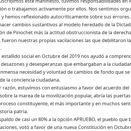
scribimos este manifiesto, tuvimos responsabilidades en l
ión o trabajamos activamente por ellos. Nos sentimos orgul
s y hemos reflexionado autocríticamente sobre sus errores
hacer cambios sustantivos al modelo heredado de la Dictadu
ón de Pinochet más la actitud obstruccionista de la derecha
 fueron nuestras propias vacilaciones las que debilitaron l
.
l estallido social en Octubre del 2019 nos ayudó a compren
, desazones y desesperanzas que embargaban a la ciudadaní
a inmensa necesidad y voluntad de cambios de fondo que se
de la conciencia ciudadana.
 razón, estuvimos con entusiasmo a favor del acuerdo del
sobre la marea de la movilización popular, abría las puertas
 proceso constituyente, el más importante y en muchos sent
storia patria.
spaldo de casi un 80% a la opción APRUEBO, el pueblo que 
ciones, votó a favor de una nueva Constitución en Octubre