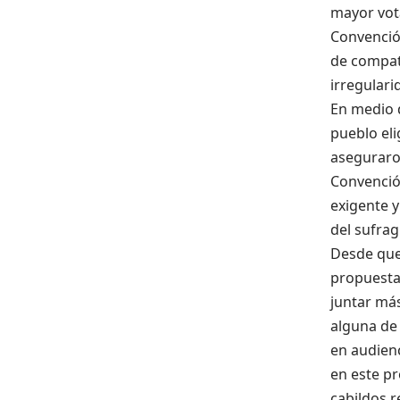
mayor vot
Convenció
de compat
irregulari
En medio d
pueblo eli
aseguraron
Convención
exigente y
del sufrag
Desde que 
propuestas
juntar más
alguna de 
en audienc
en este pr
cabildos r