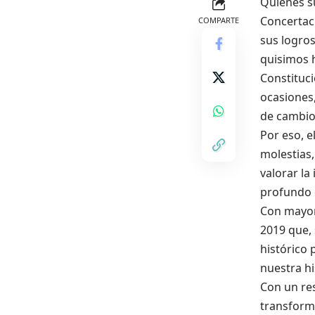
Quienes su
Concertac
COMPARTE
sus logro
quisimos 
Constituci
ocasiones,
de cambio
Por eso, e
molestias
valorar l
profundo 
Con mayor
2019 que, 
histórico
nuestra hi
Con un re
transforma