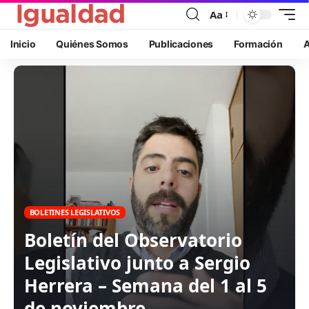
Aa
Inicio
Quiénes Somos
Publicaciones
Formación
A
BOLETINES LEGISLATIVOS
Boletín del Observatorio
Legislativo junto a Sergio
Herrera – Semana del 1 al 5
de noviembre