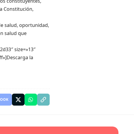
os constituyentes,
a Constitución,
de salud, oportunidad,
en salud que
f2d33″ size=»13″
ff»]Descarga la
BOOK