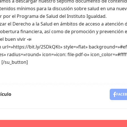
itamos a descargar nuestro séptimo documento de contenid
tenidos mínimos para la discusión sobre salud en una nuev
 por el Programa de Salud del Instituto Igualdad.
zar el Derecho a la Salud en ámbitos de acceso a atención 
cobertura financiera, así como de promoción y prevención 
el buen vivir 📣
 url=»https://bit.ly/2SDkQKt» style=»flat» background=»#e
s» radius=»round» icon=»icon: file-pdf-o» icon_color=»#ffff
 [/su_button]
ículo
FACE