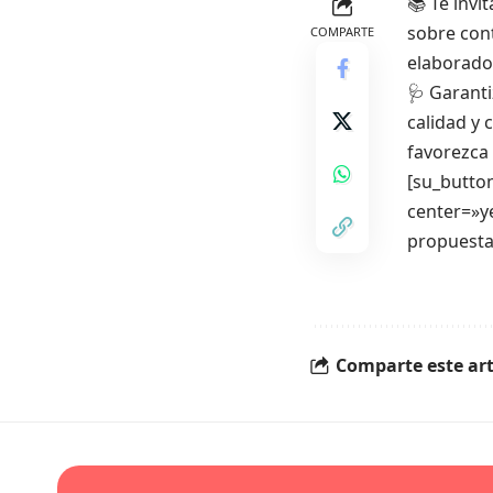
📚 Te inv
sobre con
COMPARTE
elaborador
🩺 Garanti
calidad y 
favorezca 
[su_button
center=»ye
propuesta
Comparte este art