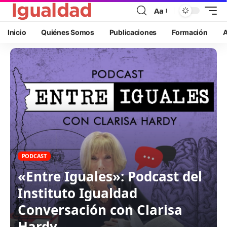
Aa
Inicio
Quiénes Somos
Publicaciones
Formación
A
PODCAST
«Entre Iguales»: Podcast del
Instituto Igualdad
Conversación con Clarisa
Hardy