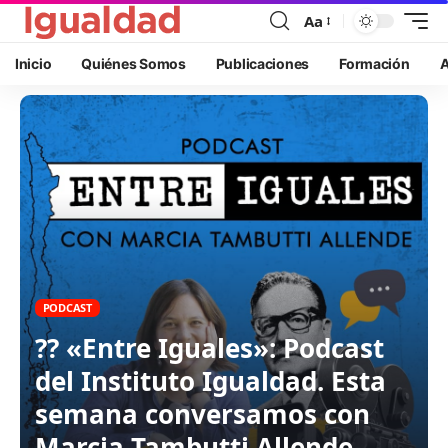
Aa
Inicio
Quiénes Somos
Publicaciones
Formación
A
PODCAST
?️‍?️ «Entre Iguales»: Podcast
del Instituto Igualdad. Esta
semana conversamos con
Marcia Tambutti Allende