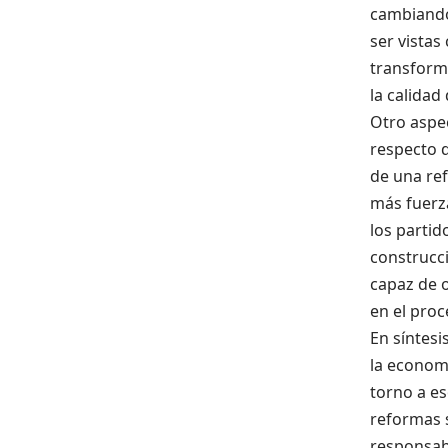
cambiando
ser vistas
transforma
la calidad
Otro aspec
respecto d
de una re
más fuerza
los parti
construcci
capaz de o
en el proc
En síntesi
la econom
torno a es
reformas s
responsabi