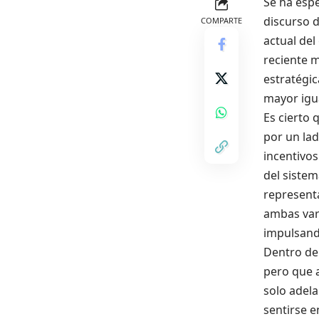
Se ha espe
discurso d
COMPARTE
actual del
reciente m
estratégic
mayor igua
Es cierto
por un lad
incentivos
del sistem
representa
ambas var
impulsando
Dentro de
pero que a
solo adel
sentirse e