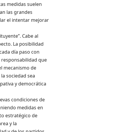
tas medidas suelen
zan las grandes
ar el intentar mejorar
ituyente”. Cabe al
ecto. La posibilidad
 cada día paso con
s responsabilidad que
 el mecanismo de
 la sociedad sea
ipativa y democrática
nuevas condiciones de
poniendo medidas en
to estratégico de
rea y la
dad y de los partidos