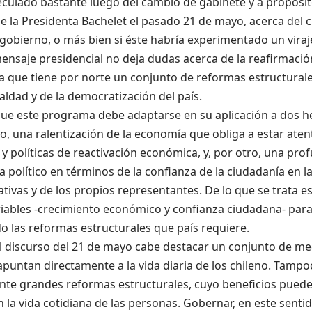
culado bastante luego del cambio de gabinete y a propósit
e la Presidenta Bachelet el pasado 21 de mayo, acerca del c
 gobierno, o más bien si éste habría experimentado un viraje
ensaje presidencial no deja dudas acerca de la reafirmació
a que tiene por norte un conjunto de reformas estructural
ldad y de la democratización del país.
 que este programa debe adaptarse en su aplicación a dos 
o, una ralentización de la economía que obliga a estar aten
 y políticas de reactivación económica, y, por otro, una prof
a político en términos de la confianza de la ciudadanía en la
tivas y de los propios representantes. De lo que se trata es
iables -crecimiento económico y confianza ciudadana- para
 las reformas estructurales que país requiere.
l discurso del 21 de mayo cabe destacar un conjunto de m
puntan directamente a la vida diaria de los chileno. Tampo
ante grandes reformas estructurales, cuyo beneficios pued
n la vida cotidiana de las personas. Gobernar, en este sentid