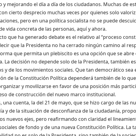
 y mejorando el día a día de los ciudadanos. Muchas de es
 con cierto desprecio muchas veces por quienes solo valori
ciones, pero en una política socialista no se puede descuid
 de vida concreta de las personas, aquí y ahora.
to que ha generado debate es el relativo al “proceso const
ecir que la Presidenta no ha cerrado ningún camino al resp
forma que permita un plebiscito es una opción que se abre
. La decisión no depende solo de la Presidenta, también e
dos y de los movimientos sociales. Que tan democrático sea
ón de la Constitución Política dependerá también de lo que
rganizar y movilizarse en favor de una posición más partic
eso de construcción del nuevo marco institucional.
s, una cuenta, la del 21 de mayo, que se hizo cargo de las 
ía y de la situación de desconfianza de la ciudadanía, pro
os nuevos ejes, pero reafirmando con claridad el lineamien
ociales de fondo y de una nueva Constitución Política. La ta
lidad no es solo de la Presidenta, sino también de la socie