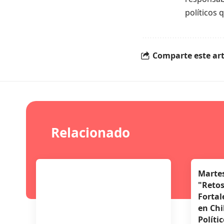
políticos 
Comparte este art
Relacionado
Martes
"Retos
Fortal
en Chil
Políti