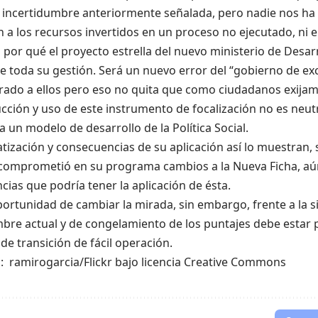
a incertidumbre anteriormente señalada, pero nadie nos ha
n a los recursos invertidos en un proceso no ejecutado, ni e
i por qué el proyecto estrella del nuevo ministerio de Desarr
e toda su gestión. Será un nuevo error del “gobierno de ex
ado a ellos pero eso no quita que como ciudadanos exijam
cción y uso de este instrumento de focalización no es neut
 un modelo de desarrollo de la Política Social.
tización y consecuencias de su aplicación así lo muestran, 
comprometió en su programa cambios a la Nueva Ficha, aú
ias que podría tener la aplicación de ésta.
portunidad de cambiar la mirada, sin embargo, frente a la s
mbre actual y de congelamiento de los puntajes debe estar
e transición de fácil operación.
: ramirogarcia/Flickr bajo licencia Creative Commons