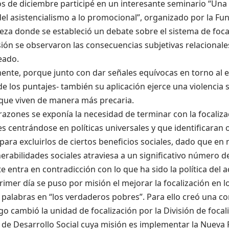
os de diciembre participé en un interesante seminario “Un
el asistencialismo a lo promocional”, organizado por la F
eza donde se estableció un debate sobre el sistema de focal
ión se observaron las consecuencias subjetivas relacional
eado.
ente, porque junto con dar señales equívocas en torno al e
 los puntajes- también su aplicación ejerce una violencia s
que viven de manera más precaria.
razones se exponía la necesidad de terminar con la focaliza
 centrándose en políticas universales y que identificaran o
para excluirlos de ciertos beneficios sociales, dado que en 
nerabilidades sociales atraviesa a un significativo número d
e entra en contradicción con lo que ha sido la política del a
rimer día se puso por misión el mejorar la focalización en 
palabras en “los verdaderos pobres”. Para ello creó una co
go cambió la unidad de focalización por la División de focal
 de Desarrollo Social cuya misión es implementar la Nueva 