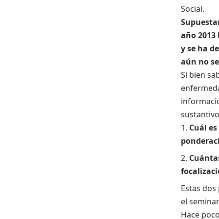
Social.
Supuestam
año 2013 
y se ha d
aún no se
Si bien sa
enfermedad
informació
sustantivo
Cuál es
ponderaci
Cuántas
focalizaci
Estas dos 
el semina
Hace pocos