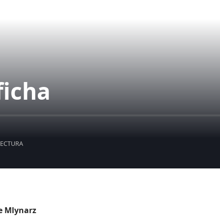
ficha
LECTURA
e Mlynarz