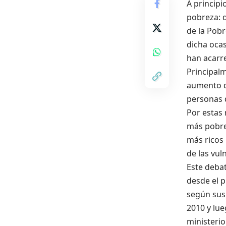
A principi
pobreza: d
de la Pobr
dicha ocas
han acarr
Principalm
aumento de
personas 
Por estas 
más pobres
más ricos 
de las vul
Este debat
desde el p
según sus 
2010 y lue
ministerio