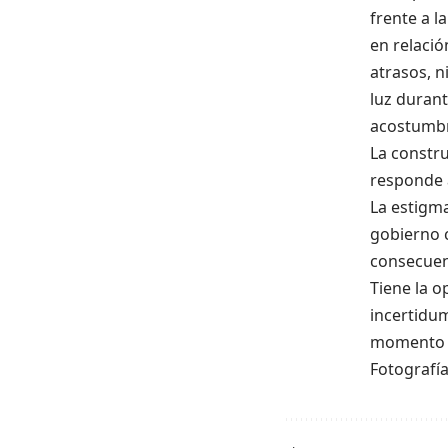
frente a l
en relació
atrasos, n
luz durant
acostumbr
La constru
responde a
La estigma
gobierno 
consecuenc
Tiene la o
incertidu
momento d
Fotografía