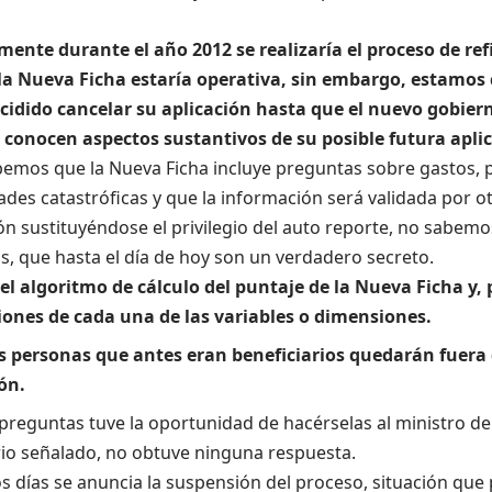
ente durante el año 2012 se realizaría el proceso de ref
la Nueva Ficha estaría operativa, sin embargo, estamo
ecidido cancelar su aplicación hasta que el nuevo gobier
 conocen aspectos sustantivos de su posible futura apli
bemos que la Nueva Ficha incluye preguntas sobre gastos, 
es catastróficas y que la información será validada por o
n sustituyéndose el privilegio del auto reporte, no sabem
s, que hasta el día de hoy son un verdadero secreto.
 el algoritmo de cálculo del puntaje de la Nueva Ficha y, 
ones de cada una de las variables o dimensiones.
 personas que antes eran beneficiarios quedarán fuera 
ón.
preguntas tuve la oportunidad de hacérselas al ministro de
rio señalado, no obtuve ninguna respuesta.
 días se anuncia la suspensión del proceso, situación que