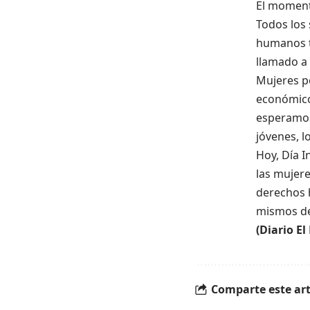
El moment
Todos los 
humanos ti
llamado a 
Mujeres p
económico 
esperamos
jóvenes, l
Hoy, Día 
las mujer
derechos h
mismos de
(Diario El
Comparte este art