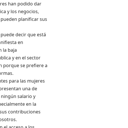
eres han podido dar
ca y los negocios,
 pueden planificar sus
 puede decir que está
nifiesta en
 la baja
lica y en el sector
n porque se prefiere a
formas.
tes para las mujeres
representan una de
ningún salario y
ecialmente en la
 sus contribuciones
osotros.
n el acceso a los