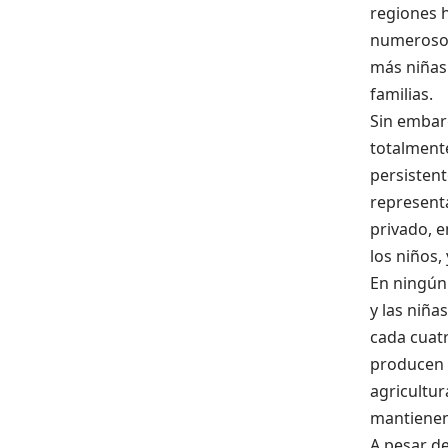
regiones 
numerosos 
más niñas 
familias.
Sin embar
totalmente
persistent
representa
privado, 
los niños,
En ningún
y las niña
cada cuat
producen 
agricultur
mantienen 
A pesar de