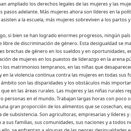
han ampliado los derechos legales de las mujeres y las muj
pasos adelante. Más mujeres ahora son líderes en la políti
asisten a la escuela, más mujeres sobreviven a los partos y
go, si bien se han logrado enormes progresos, ningún país
 libre de discriminación de género. Esta desigualdad se ma
es brechas de género en los sueldos y en oportunidades, en
ción de mujeres en los puestos de liderazgo en la arena púb
en los matrimonios tempranos, en las niñas que desaparece
 y en la violencia continua contra las mujeres en todas sus 
 ámbito son las disparidades y los obstáculos más importan
s que en las áreas rurales. Las mujeres y las niñas rurales 
ro personas en el mundo. Trabajan largas horas con poco o 
una gran proporción de los alimentos que se cosechan, esp
a de subsistencia. Son agricultoras, empresarias y líderes y
a sus familias, sus comunidades, sus naciones y a todos n
 ello, se enfrentan a algunas de las peores desigualdades e