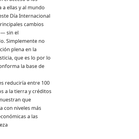
va a ellas y al mundo
este Día Internacional
principales cambios
— sin el
ndo. Simplemente no
ción plena en la
ticia, que es lo por lo
onforma la base de
es reduciría entre 100
 a la tierra y créditos
 muestran que
va con niveles más
 económicas a las
reza