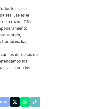
Todos los seres
aíses. Ese es el
or esta razón, ONU
 empoderamiento
ste sentido,
s hombres, los
 con los derechos de
 Defendamos los
nas, así como los
BOOK