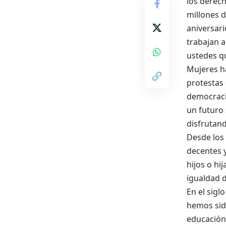
los derec
millones d
aniversar
trabajan 
ustedes q
Mujeres h
protestas 
democraci
un futuro 
disfrutand
Desde los
decentes 
hijos o hi
igualdad 
En el sigl
hemos sido
educación 