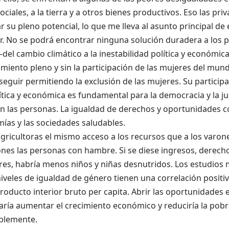
sociales, a la tierra y a otros bienes productivos. Eso las pri
r su pleno potencial, lo que me lleva al asunto principal de 
r. No se podrá encontrar ninguna solución duradera a los 
del cambio climático a la inestabilidad política y económica
iento pleno y sin la participación de las mujeres del mu
guir permitiendo la exclusión de las mujeres. Su participa
ítica y económica es fundamental para la democracia y la jus
n las personas. La igualdad de derechos y oportunidades c
ías y las sociedades saludables.
agricultoras el mismo acceso a los recursos que a los varon
ones las personas con hambre. Si se diese ingresos, derechos
eres, habría menos niños y niñas desnutridos. Los estudios
veles de igualdad de género tienen una correlación positi
producto interior bruto per capita. Abrir las oportunidades
aría aumentar el crecimiento económico y reduciría la pob
blemente.