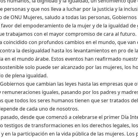
hos humanos, la dignidad y la igualdad, un sentimiento qu
e personas y que nos lleva a luchar por la justicia y la inclu
io de ONU Mujeres, saludo a todas las personas, Gobiernos
a favor del empoderamiento de la mujer y de la igualdad de
ue trabajamos con el mayor compromiso de cara al futuro.
a coincidido con profundos cambios en el mundo, que van d
contra la desigualdad hasta los levantamientos en pro de la 
a en el mundo árabe. Estos eventos han reafirmado nuestr
sostenible solo puede ser alcanzado por las mujeres, los h
o de plena igualdad.
 Gobiernos que cambian las leyes hasta las empresas que o
y remuneraciones iguales, pasando por los padres y madre
jas que todos los seres humanos tienen que ser tratados d
depende de cada uno de nosotros.
o pasado, desde que comenzó a celebrarse el primer Día Inte
 testigos de transformaciones en los derechos legales, los
y en la participación en la vida pública de las mujeres. Los 