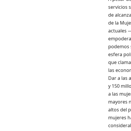
servicios 
de alcanza
de la Muje
actuales —
empoderam
podemos se
esfera pol
que clama
las econom
Dar a las 
y 150 mill
a las muj
mayores ni
altos del 
mujeres h
considera