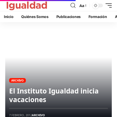
Aa
Inicio
Quiénes Somos
Publicaciones
Formación
A
ARCHIVO
El Instituto Igualdad inicia
vacaciones
7 FEBRERO, 2012
ARCHIVO