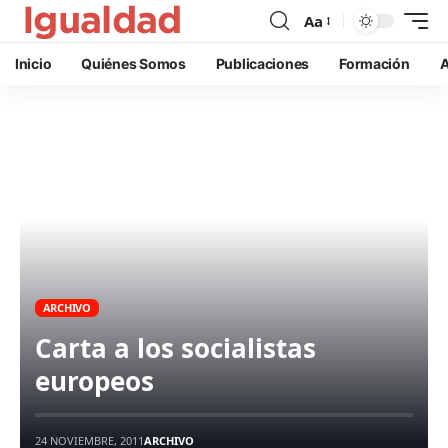
Aa
Inicio
Quiénes Somos
Publicaciones
Formación
A
ARCHIVO
Carta a los socialistas
europeos
24 NOVIEMBRE, 2011
ARCHIVO