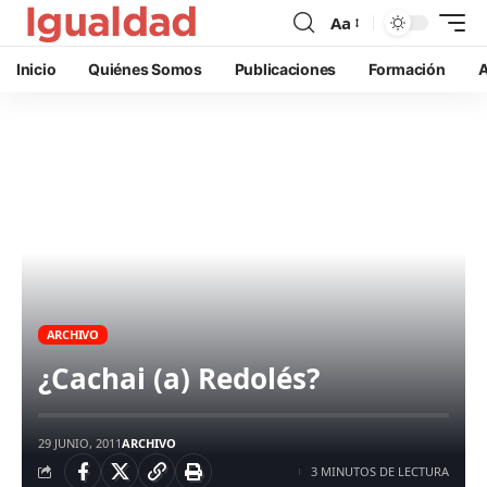
Aa
Inicio
Quiénes Somos
Publicaciones
Formación
A
ARCHIVO
¿Cachai (a) Redolés?
29 JUNIO, 2011
ARCHIVO
3 MINUTOS DE LECTURA