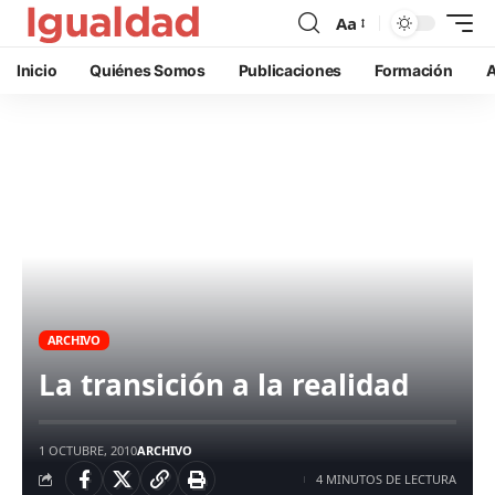
Aa
Inicio
Quiénes Somos
Publicaciones
Formación
A
ARCHIVO
La transición a la realidad
1 OCTUBRE, 2010
ARCHIVO
4 MINUTOS DE LECTURA