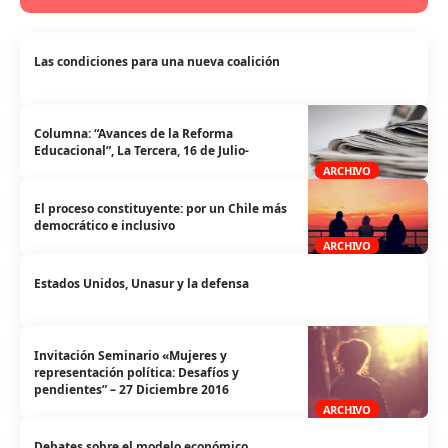
Las condiciones para una nueva coalición
Columna: “Avances de la Reforma
Educacional”, La Tercera, 16 de Julio-
ARCHIVO
El proceso constituyente: por un Chile más
democrático e inclusivo
ARCHIVO
Estados Unidos, Unasur y la defensa
Invitación Seminario «Mujeres y
representación política: Desafíos y
pendientes” – 27 Diciembre 2016
ARCHIVO
Debates sobre el modelo económico